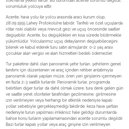
sokmama yetkisi vardır. Bu durumdan acente sorumlu değildir,
sorumluluk yolcuya aittir.
Acente, hava yolu ile yolcu arasında aracı kurum olup,
28.09.1955 Lahey Protokolü’ne tabidir. Tarifeli ve özel uçuşlarda
rötar riski olabilir veya mevcut gezi ve uçuş öncesinde saatler
değişebilir. Acente, bu değişiklikleri en kısa sürede bildirmekle
yükümlüdür. Yolcularımız uçuş detaylarının değişebileceğini
bilerek ve kabul ederek turu satın almışlardır. 0-2 yaş arası
çocuklar alan vergisi ve alan hizmetleri bedeli ödemezler.
Tur paketine dahil olan panoramik şehir turları, şehirlerin genel
tanıtımı için düzenlenen ve araç içinden rehber anlatımıyla
panoramik olarak yapılan müze, ören yeri girişlerini içermeyen
en fazla 2-3 saatlik turlardır. Panoramik turlar, programda
belirtilen diğer turlar da dahil olmak üzere, tura denk gelen gün
ve saatte yerel otoriteler tarafından gezilmesine, girilmesine
izin verilmeyen veya herhangi bir etkinlik nedeniyle kapalı
yollar sebebiyle gerçekleşmediği takdirde, keza hava şartları
nedeniyle turun yapılması imkânsız hale geldiği durumlarda
bahse konu turların yapılamamasından acente sorumlu değildir.
Bazı turlar kapalı yollar veya araç girişine izin verilmeyen