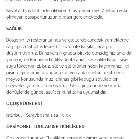
Seyahat bitiş tarihinden itibaren 6 ay geçerli ve 10 yıldan eski
olmayan pasaportunuzun olması gerekmektedir.
SAĞLIK
Bölgenin iyi restoranlarında ve otellerde alınacak yemeklerde,
sağlığınızı tehdit edecek bir sorun ile karşılaşılacağını
düşünmüyoruz. Buna karşın grupla birlikte olmadığınız anlarda
yeme içme konusunda dikkatli olmanızı, kesinlikle kapalı şişe
suyu tüketmenizi, buz, süt ve süt ürünlerinden kaçınmanızı, iyi
pişirildiğine emin olduğunuz et ve balık ürünleri tüketmenizi,
meyve konusunda muz, ananas gibi kabuğu soyulabilen
meyveler yemenizi öneriyoruz. Ülke girişlerinde ve yurda
dönüşlerde güncel aşı/pcr kurallarına uyulmalıdır.
UÇUŞ SÜRELERİ
İstanbul - Saraybosna 1 sa 40 dk
OPSİYONEL TURLAR & ETKİNLİKLER
Opsiyonel turlar ve Etkinlikler, servis aldığımız yerel acente