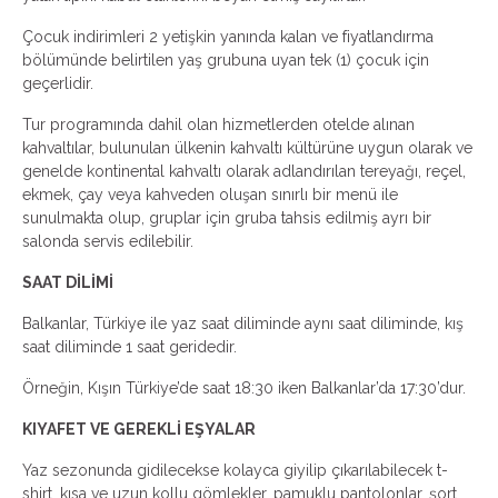
Çocuk indirimleri 2 yetişkin yanında kalan ve fiyatlandırma
bölümünde belirtilen yaş grubuna uyan tek (1) çocuk için
geçerlidir.
Tur programında dahil olan hizmetlerden otelde alınan
kahvaltılar, bulunulan ülkenin kahvaltı kültürüne uygun olarak ve
genelde kontinental kahvaltı olarak adlandırılan tereyağı, reçel,
ekmek, çay veya kahveden oluşan sınırlı bir menü ile
sunulmakta olup, gruplar için gruba tahsis edilmiş ayrı bir
salonda servis edilebilir.
SAAT DİLİMİ
Balkanlar, Türkiye ile yaz saat diliminde aynı saat diliminde, kış
saat diliminde 1 saat geridedir.
Örneğin, Kışın Türkiye’de saat 18:30 iken Balkanlar’da 17:30’dur.
KIYAFET VE GEREKLİ EŞYALAR
Yaz sezonunda gidilecekse kolayca giyilip çıkarılabilecek t-
shirt, kısa ve uzun kollu gömlekler, pamuklu pantolonlar, şort,