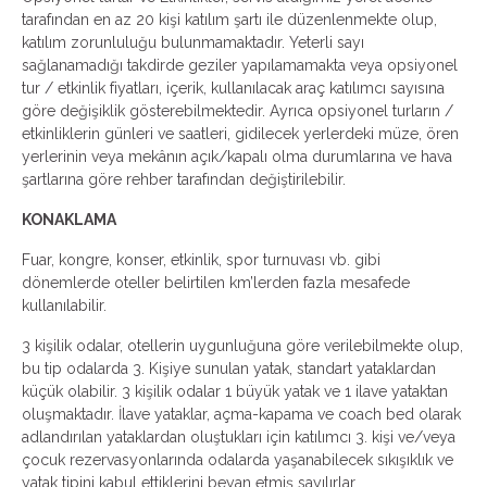
tarafından en az 20 kişi katılım şartı ile düzenlenmekte olup,
katılım zorunluluğu bulunmamaktadır. Yeterli sayı
sağlanamadığı takdirde geziler yapılamamakta veya opsiyonel
tur / etkinlik fiyatları, içerik, kullanılacak araç katılımcı sayısına
göre değişiklik gösterebilmektedir. Ayrıca opsiyonel turların /
etkinliklerin günleri ve saatleri, gidilecek yerlerdeki müze, ören
yerlerinin veya mekânın açık/kapalı olma durumlarına ve hava
şartlarına göre rehber tarafından değiştirilebilir.
KONAKLAMA
Fuar, kongre, konser, etkinlik, spor turnuvası vb. gibi
dönemlerde oteller belirtilen km’lerden fazla mesafede
kullanılabilir.
3 kişilik odalar, otellerin uygunluğuna göre verilebilmekte olup,
bu tip odalarda 3. Kişiye sunulan yatak, standart yataklardan
küçük olabilir. 3 kişilik odalar 1 büyük yatak ve 1 ilave yataktan
oluşmaktadır. İlave yataklar, açma-kapama ve coach bed olarak
adlandırılan yataklardan oluştukları için katılımcı 3. kişi ve/veya
çocuk rezervasyonlarında odalarda yaşanabilecek sıkışıklık ve
yatak tipini kabul ettiklerini beyan etmiş sayılırlar.