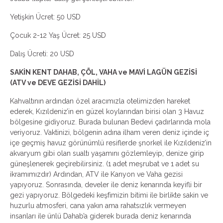
Yetişkin Ücret: 50 USD
Çocuk 2-12 Yaş Ücret: 25 USD
Dalış Ücreti: 20 USD
SAKİN KENT DAHAB, ÇÖL, VAHA ve MAVİ LAGÜN GEZİSİ
(ATV ve DEVE GEZİSİ DAHİL)
Kahvaltının ardından özel aracımızla otelimizden hareket
ederek, Kızıldeniz’in en güzel koylarından birisi olan 3 Havuz
bölgesine gidiyoruz. Burada bulunan Bedevi çadırlarında mola
veriyoruz. Vaktinizi, bölgenin adına ilham veren deniz içinde iç
içe geçmiş havuz görünümlü resiflerde şnorkel ile Kızıldeniz’in
akvaryum gibi olan sualtı yaşamını gözlemleyip, denize girip
güneşlenerek geçirebilirsiniz. (1 adet meşrubat ve 1 adet su
ikramımızdır) Ardından, ATV ile Kanyon ve Vaha gezisi
yapıyoruz. Sonrasında, develer ile deniz kenarında keyifli bir
gezi yapıyoruz. Bölgedeki keşfimizin bitimi ile birlikte sakin ve
huzurlu atmosferi, cana yakın ama rahatsızlık vermeyen
insanları ile ünlü Dahab’a giderek burada deniz kenarında