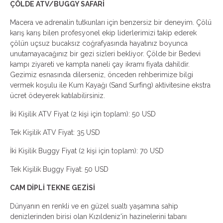
ÇÖLDE ATV/BUGGY SAFARİ
Macera ve adrenalin tutkunları için benzersiz bir deneyim. Çölü
karış karış bilen profesyonel ekip liderlerimizi takip ederek
çölün uçsuz bucaksız coğrafyasında hayatınız boyunca
unutamayacağınız bir gezi sizleri bekliyor. Çölde bir Bedevi
kampı ziyareti ve kampta naneli çay ikramı fiyata dahildir.
Gezimiz esnasında dilerseniz, önceden rehberimize bilgi
vermek koşulu ile Kum Kayağı (Sand Surfing) aktivitesine ekstra
ücret ödeyerek katılabilirsiniz.
İki Kişilik ATV Fiyat (2 kişi için toplam): 50 USD
Tek Kişilik ATV Fiyat: 35 USD
İki Kişilik Buggy Fiyat (2 kişi için toplam): 70 USD
Tek Kişilik Buggy Fiyat: 50 USD
CAM DİPLİ TEKNE GEZİSİ
Dünyanın en renkli ve en güzel sualtı yaşamına sahip
denizlerinden birisi olan Kızıldeniz'in hazinelerini tabanı