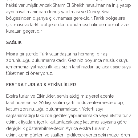
hakkı) verilmiştir. Ancak Sharm El Sheikh havalimanına iniş yapıp
aynı havalimanından dönüş yapılması ve Güney Sinai
bölgesinden dışarıya çıkılmaması gereklidir. Farklı bölgelere
çıkılması ve farklı bölgelerden dönülmesi halinde normal vize
kuralları geçerlidir.
SAĞLIK
Mısır’a girişlerde Türk vatandaşlarına herhangi bir aşı
zorunluluğu bulunmamaktadır. Geziniz boyunca musluk suyu
içmemenizi yalnızca ilk kez sizin tarafınızdan açılacak şişe suyu
tüketmenizi öneriyoruz.
EKSTRA TURLAR & ETKİNLİKLER
Ekstra turlar ve Etkinlikler, servis aldığımız yerel acente
tarafından en az 20 kişi katılım şartı ile düzenlenmekte olup,
katılım zorunluluğu bulunmamaktadır. Yeterli sayı
sağlanamadığı takdirde geziler yapılamamakta veya ekstra tur /
etkinlik fiyatları, içerik, kullanılacak araç katılımcı sayısına göre
değişiklik gösterebilmektedir. Ayrıca ekstra turların /
etkinliklerin günleri ve saatleri, gidilecek yerlerdeki müze, ören