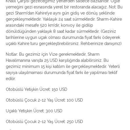
Khalil Çarşısı gezeceğimiz yerlerden sadece bazılarıdır. Öğle
yemeğini gezi esnasında yerel bir restoranda alacağız. Not: Bu
gezi Sharm’dan Kahire’ye aynı gün gidiş ve dönüş şeklinde
gerçekleşmektedir. Yaklaşık 24 saat sürmektedir. Sharm-Kahire
arasındaki mesafe 520 km’dir, konvoy ile gidilip
dönüldüğünden yaklaşık 8 saat kadar sürmektedir. (Geziniz
tarihlerine uygun uçak olması durumunda fiyat farkı ödeyerek
uçaklı Kahire turu gerçekleştirebilirsiniz. Rehberinize danışınız)
Notlar: Bu gezimiz için Vize gerekmektedir, Sharm
Havalimanına varışta 25 USD karşılığında alabilirsiniz. Bu
gezimiz minimum 15 kişi katılım ile gerçekleşmektedir. Yeterli
sayıya ulaşılmaması durumunda fiyat farkı ile yapılması teklif
edilir.
Otobüslü Yetişkin Ücret: 150 USD
Otobüslü Çocuk 2-12 Yaş Ücret: 100 USD
Uçaklı Yetişkin Ücret: 300 USD
Otobüslü Çocuk 2-12 Yaş Ücret: 250 USD