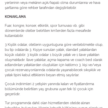
yerlerinin veya mekânın açık/kapalı olma durumlarına ve hava
şartlarına göre rehber tarafından değiştirilebilir.
KONAKLAMA
Fuar, kongre, konser, etkinlik, spor turnuvası vb. gibi
dönemlerde oteller belirtilen km’lerden fazla mesafede
kullanılabilir.
3 Kişilik odalar, otellerin uygunluğuna göre verilebilmekte olup,
bu tip odalarda 3. Kişiye sunulan yatak, standart yataklardan
küçük olabilir. 3 kişilik odalar 1 büyük yatak ve 1 ilave yataktan
oluşmaktadır. İlave yataklar, açma-kapama ve coach bed olarak
adlandırılan yataklardan oluştukları için katılımcı 3. kişi ve/veya
çocuk rezervasyonlarında odalarda yaşanabilecek sıkışıklık ve
yatak tipini kabul ettiklerini beyan etmiş sayılırlar.
Çocuk indirimleri 2 yetişkin yanında kalan ve fiyatlandırma
bölümünde belirtilen yaş grubuna uyan tek (1) çocuk için
geçerlidir.
Tur programında dahil olan hizmetlerden otelde alınan