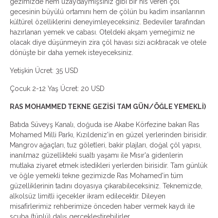
gezimizde hem uzaydaymışsınız gibi bir his veren çöl
gecesinin büyülü ortamını hem de çölün bu kadim insanlarının
kültürel özelliklerini deneyimleyeceksiniz. Bedeviler tarafından
hazırlanan yemek ve cabası. Oteldeki akşam yemeğimiz ne
olacak diye düşünmeyin zira çöl havası sizi acıktıracak ve otele
dönüşte bir daha yemek isteyeceksiniz.
Yetişkin Ücret: 35 USD
Çocuk 2-12 Yaş Ücret: 20 USD
RAS MOHAMMED TEKNE GEZİSİ TAM GÜN/ÖĞLE YEMEKLİ)
Batıda Süveyş Kanalı, doğuda ise Akabe Körfezine bakan Ras
Mohamed Milli Parkı, Kızıldeniz'in en güzel yerlerinden birisidir.
Mangrov ağaçları, tuz göletleri, bakir plajları, doğal çöl yapısı,
inanılmaz güzellikteki sualtı yaşamı ile Mısır'a gidenlerin
mutlaka ziyaret etmek istedikleri yerlerden birisidir. Tam günlük
ve öğle yemekli tekne gezimizde Ras Mohamed'in tüm
güzelliklerinin tadını doyasıya çıkarabileceksiniz. Teknemizde,
alkolsüz limitli içecekler ikram edilecektir. Dileyen
misafirlerimiz rehberimize önceden haber vermek kaydı ile
scuba (tüplü) dalış gerçekleştirebilirler.