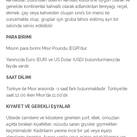
kahvaltılar, bulunulan ülkenin kahvaltı kültürüne uygun olarak ve
genelde kontinental kahvaltı olarak adlandırılan tereyağı, reçel,
ekmek, çay veya kahveden oluşan sınırlı bir menü ile
sunulmakta olup, gruplar için gruba tahsis edilmiş ayrı bir
salonda servis edilebilir.
PARA BİRİMİ
Mısırın para birimi Mısır Poundu (EGP)’dur.
Yanınızda Euro (EUR) ve US Dolar (USD) bulundurmanızda
fayda vardır.
SAAT DİLİMİ
Türkiye ile Mısır arasında -1 saat fark bulunmaktadır. Türkiye’de
saat 12.00 iken Mısır’da 11.00’dır.
KIYAFET VE GEREKLİ EŞYALAR
Ülkede camilere ve kiliselere girerken şort, etek, omuzları
açıkta bırakan kıyafetler, vücudu saran giysiler giymekten
kaçınılmalıdır. Kadınların yanına ince bir şal veya eşarp