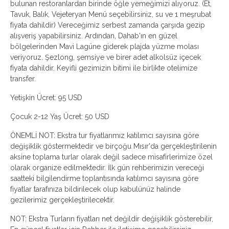
bulunan restoranlardan birinde öğle yemeğimizi alıyoruz. (Et,
Tavuk, Balık, Vejeteryan Menü seçebilirsiniz, su ve 1 meşrubat
fiyata dahildir) Vereceğimiz serbest zamanda çarşıda gezip
alışveriş yapabilirsiniz. Ardından, Dahab'ın en güzel
bölgelerinden Mavi Lagüne giderek plajda yüzme molası
veriyoruz. Şezlong, şemsiye ve birer adet alkolsüz içecek
fiyata dahildir. Keyifli gezimizin bitimi ile birlikte otelimize
transfer.
Yetişkin Ücret: 95 USD
Çocuk 2-12 Yaş Ücret: 50 USD
ÖNEMLİ NOT: Ekstra tur fiyatlarımız katılımcı sayısına göre
değişiklik göstermektedir ve birçoğu Mısır'da gerçekleştirilenin
aksine toplama turlar olarak değil sadece misafirlerimize özel
olarak organize edilmektedir. İlk gün rehberimizin vereceği
saatteki bilgilendirme toplantısında katılımcı sayısına göre
fiyatlar tarafınıza bildirilecek olup kabulünüz halinde
gezilerimiz gerçekleştirilecektir.
NOT: Ekstra Turların fiyatları net değildir değişiklik gösterebilir,