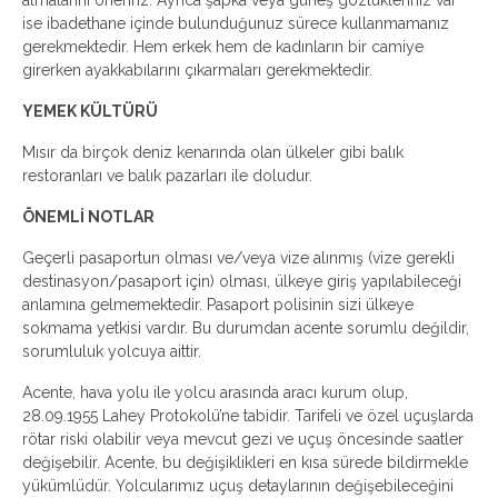
almalarını öneririz. Ayrıca şapka veya güneş gözlükleriniz var
ise ibadethane içinde bulunduğunuz sürece kullanmamanız
gerekmektedir. Hem erkek hem de kadınların bir camiye
girerken ayakkabılarını çıkarmaları gerekmektedir.
YEMEK KÜLTÜRÜ
Mısır da birçok deniz kenarında olan ülkeler gibi balık
restoranları ve balık pazarları ile doludur.
ÖNEMLİ NOTLAR
Geçerli pasaportun olması ve/veya vize alınmış (vize gerekli
destinasyon/pasaport için) olması, ülkeye giriş yapılabileceği
anlamına gelmemektedir. Pasaport polisinin sizi ülkeye
sokmama yetkisi vardır. Bu durumdan acente sorumlu değildir,
sorumluluk yolcuya aittir.
Acente, hava yolu ile yolcu arasında aracı kurum olup,
28.09.1955 Lahey Protokolü’ne tabidir. Tarifeli ve özel uçuşlarda
rötar riski olabilir veya mevcut gezi ve uçuş öncesinde saatler
değişebilir. Acente, bu değişiklikleri en kısa sürede bildirmekle
yükümlüdür. Yolcularımız uçuş detaylarının değişebileceğini