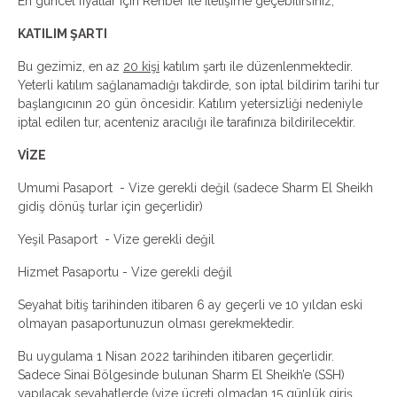
En güncel fiyatlar için Rehber ile iletişime geçebilirsiniz,
KATILIM ŞARTI
Bu gezimiz, en az
20 kişi
katılım şartı ile düzenlenmektedir.
Yeterli katılım sağlanamadığı takdirde, son iptal bildirim tarihi tur
başlangıcının 20 gün öncesidir. Katılım yetersizliği nedeniyle
iptal edilen tur, acenteniz aracılığı ile tarafınıza bildirilecektir.
VİZE
Umumi Pasaport - Vize gerekli değil (sadece Sharm El Sheikh
gidiş dönüş turlar için geçerlidir)
Yeşil Pasaport - Vize gerekli değil
Hizmet Pasaportu - Vize gerekli değil
Seyahat bitiş tarihinden itibaren 6 ay geçerli ve 10 yıldan eski
olmayan pasaportunuzun olması gerekmektedir.
Bu uygulama 1 Nisan 2022 tarihinden itibaren geçerlidir.
Sadece Sinai Bölgesinde bulunan Sharm El Sheikh’e (SSH)
yapılacak seyahatlerde (vize ücreti olmadan 15 günlük giriş