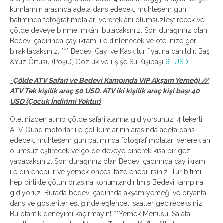
kumlarının arasında adeta dans edecek, muhteşem gün
batımında fotoğraf molaları vererek anı ölümsüzleştirecek ve
çölde deveye binme imkânı bulacaksınız. Son durağımız olan
Bedevi çadırında çay ikramı ile dinlenecek ve otelinize geri
bırakılacaksınız. *** Bedevi Çayı ve Kask tur fiyatına dahildir. Baş
&Yüz Örtüsü (Poşu), Gözlük ve 1 şişe Su Kişibaşı
6.-USD
· Çölde ATV Safari ve Bedevi Kampında VIP Akşam Yemeği //
ATV Tek kişilik araç 50 USD, ATV iki kişilik araç kişi başı 40
USD (Çocuk İndirimi Yoktur)
Otelinizden alınıp çölde safari alanına gidiyorsunuz. 4 tekerli
ATV Quad motorlar ile çöl kumlarının arasında adeta dans
edecek, muhteşem gün batımında fotoğraf molaları vererek anı
ölümsüzleştirecek ve çölde deveye binerek kısa bir gezi
yapacaksınız. Son durağımız olan Bedevi çadırında çay ikramı
ile dinlenebilir ve yemek öncesi tazelenebilirsiniz. Tur bitimi
hep birlikte çölün ortasına konumlandırılmış Bedevi kampına
gidiyoruz. Burada bedevi çadırında akşam yemeği ve oryantal
dans ve gösteriler eşliğinde eğlenceli saatler geçireceksiniz.
Bu otantik deneyimi kaçırmayın!..**Yemek Menüsü: Salata