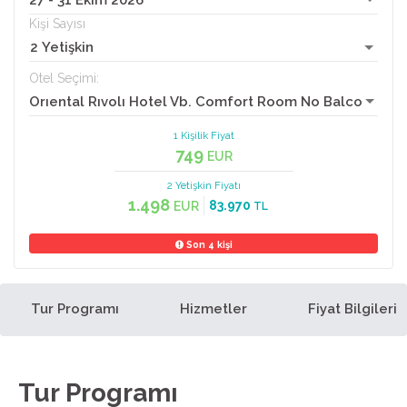
27 - 31 Ekim 2026
Kişi Sayısı
2 Yetişkin
Otel Seçimi:
Orıental Rıvolı Hotel Vb. Comfort Room No Balcony
1 Kişilik Fiyat
749
EUR
2 Yetişkin
Fiyatı
1.498
83.970
EUR
TL
Son 4 kişi
Tur Programı
Hizmetler
Fiyat Bilgileri
Tur Programı