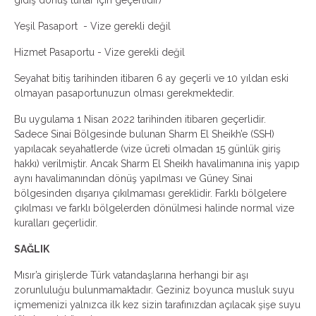
gidiş dönüş turlar için geçerlidir)
Yeşil Pasaport - Vize gerekli değil
Hizmet Pasaportu - Vize gerekli değil
Seyahat bitiş tarihinden itibaren 6 ay geçerli ve 10 yıldan eski
olmayan pasaportunuzun olması gerekmektedir.
Bu uygulama 1 Nisan 2022 tarihinden itibaren geçerlidir.
Sadece Sinai Bölgesinde bulunan Sharm El Sheikh’e (SSH)
yapılacak seyahatlerde (vize ücreti olmadan 15 günlük giriş
hakkı) verilmiştir. Ancak Sharm El Sheikh havalimanına iniş yapıp
aynı havalimanından dönüş yapılması ve Güney Sinai
bölgesinden dışarıya çıkılmaması gereklidir. Farklı bölgelere
çıkılması ve farklı bölgelerden dönülmesi halinde normal vize
kuralları geçerlidir.
SAĞLIK
Mısır’a girişlerde Türk vatandaşlarına herhangi bir aşı
zorunluluğu bulunmamaktadır. Geziniz boyunca musluk suyu
içmemenizi yalnızca ilk kez sizin tarafınızdan açılacak şişe suyu