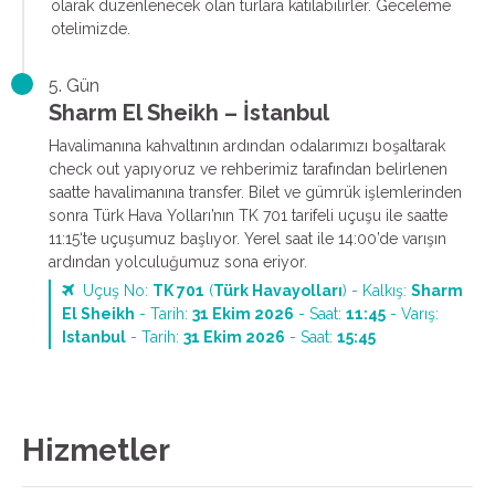
olarak düzenlenecek olan turlara katılabilirler. Geceleme
otelimizde.
5. Gün
Sharm El Sheikh – İstanbul
Havalimanına kahvaltının ardından odalarımızı boşaltarak
check out yapıyoruz ve rehberimiz tarafından belirlenen
saatte havalimanına transfer. Bilet ve gümrük işlemlerinden
sonra Türk Hava Yolları’nın TK 701 tarifeli uçuşu ile saatte
11:15‘te uçuşumuz başlıyor. Yerel saat ile 14:00’de varışın
ardından yolculuğumuz sona eriyor.
Uçuş No:
TK 701
(
Türk Havayolları
) - Kalkış:
Sharm
El Sheikh
- Tarih:
31 Ekim 2026
- Saat:
11:45
- Varış:
Istanbul
- Tarih:
31 Ekim 2026
- Saat:
15:45
Hizmetler