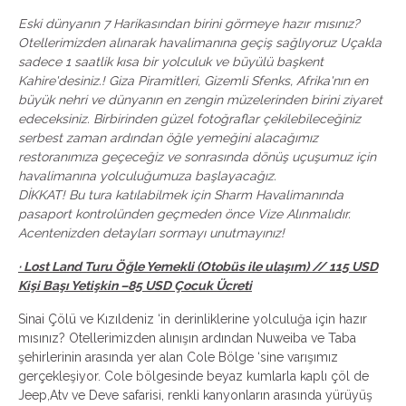
Eski dünyanın 7 Harikasından birini görmeye hazır mısınız?
Otellerimizden alınarak havalimanına geçiş sağlıyoruz Uçakla
sadece 1 saatlik kısa bir yolculuk ve büyülü başkent
Kahire'desiniz.! Giza Piramitleri, Gizemli Sfenks, Afrika'nın en
büyük nehri ve dünyanın en zengin müzelerinden birini ziyaret
edeceksiniz. Birbirinden güzel fotoğraflar çekilebileceğiniz
serbest zaman ardından öğle yemeğini alacağımız
restoranımıza geçeceğiz ve sonrasında dönüş uçuşumuz için
havalimanına yolculuğumuza başlayacağız.
DİKKAT! Bu tura katılabilmek için Sharm Havalimanında
pasaport kontrolünden geçmeden önce Vize Alınmalıdır.
Acentenizden detayları sormayı unutmayınız!
· Lost Land Turu Öğle Yemekli (Otobüs ile ulaşım) // 115 USD
Kişi Başı Yetişkin –85 USD Çocuk Ücreti
Sinai Çölü ve Kızıldeniz ‘in derinliklerine yolculuğa için hazır
mısınız? Otellerimizden alınışın ardından Nuweiba ve Taba
şehirlerinin arasında yer alan Cole Bölge ‘sine varışımız
gerçekleşiyor. Cole bölgesinde beyaz kumlarla kaplı çöl de
Jeep,Atv ve Deve safarisi, renkli kanyonların arasında yürüyüş