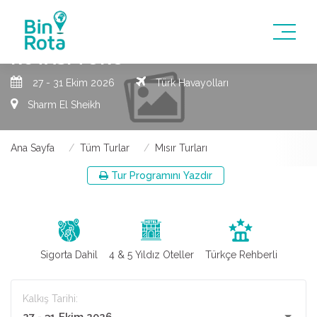
SHARM EL SHEIKH KIZILDENIZ
ROTASI TURU
27 - 31 Ekim 2026
Türk Havayolları
Sharm El Sheikh
Ana Sayfa
Tüm Turlar
Mısır Turları
Tur Programını Yazdır
Sigorta Dahil
4 & 5 Yıldız Oteller
Türkçe Rehberli
Kalkış Tarihi: