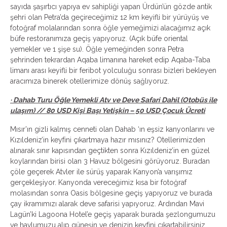
sayıda şaşırtıcı yapıya ev sahipliği yapan Ürdün’ün gözde antik
şehri olan Petra’da geçireceğimiz 12 km keyifli bir yürüyüş ve
fotoğraf molalarından sonra öğle yemeğimizi alacağımız açık
büfe restoranımıza geçiş yapıyoruz. (Açık büfe oriental
yemekler ve 1 şişe su). Öğle yemeğinden sonra Petra
şehrinden tekrardan Aqaba limanına hareket edip Aqaba-Taba
limanı arası keyifli bir feribot yolculuğu sonrası bizleri bekleyen
aracımıza binerek otellerimize dönüş sağlıyoruz.
· Dahab Turu Öğle Yemekli Atv ve Deve Safari Dahil (Otobüs ile
ulaşım) // 80 USD Kişi Başı Yetişkin – 50 USD Çocuk Ücreti
Mısır’ın gizli kalmış cenneti olan Dahab ‘ın eşsiz kanyonlarını ve
Kızıldeniz’in keyfini çıkartmaya hazır mısınız? Otellerimizden
alınarak sınır kapısından geçtikten sonra Kızıldeniz’in en güzel
koylarından birisi olan 3 Havuz bölgesini görüyoruz. Buradan
çöle geçerek Atvler ile sürüş yaparak Kanyon’a varışımız
gerçekleşiyor. Kanyonda vereceğimiz kısa bir fotoğraf
molasından sonra Oasis bölgesine geçiş yapıyoruz ve burada
çay ikramımızı alarak deve safarisi yapıyoruz. Ardından Mavi
Lagün’ki Lagoona Hotel’e geçiş yaparak burada şezlongumuzu
ve havlumuzu alıp güneşin ve denizin keyfini çıkartabilirsiniz