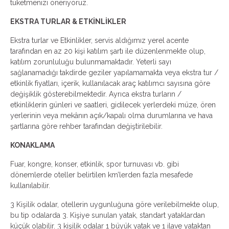
tüketmenizi öneriyoruz.
EKSTRA TURLAR & ETKİNLİKLER
Ekstra turlar ve Etkinlikler, servis aldığımız yerel acente
tarafından en az 20 kişi katılım şartı ile düzenlenmekte olup,
katılım zorunluluğu bulunmamaktadır. Yeterli sayı
sağlanamadığı takdirde geziler yapılamamakta veya ekstra tur /
etkinlik fiyatları, içerik, kullanılacak araç katılımcı sayısına göre
değişiklik gösterebilmektedir. Ayrıca ekstra turların /
etkinliklerin günleri ve saatleri, gidilecek yerlerdeki müze, ören
yerlerinin veya mekânın açık/kapalı olma durumlarına ve hava
şartlarına göre rehber tarafından değiştirilebilir.
KONAKLAMA
Fuar, kongre, konser, etkinlik, spor turnuvası vb. gibi
dönemlerde oteller belirtilen km’lerden fazla mesafede
kullanılabilir.
3 Kişilik odalar, otellerin uygunluğuna göre verilebilmekte olup,
bu tip odalarda 3. Kişiye sunulan yatak, standart yataklardan
küçük olabilir. 3 kişilik odalar 1 büyük yatak ve 1 ilave yataktan