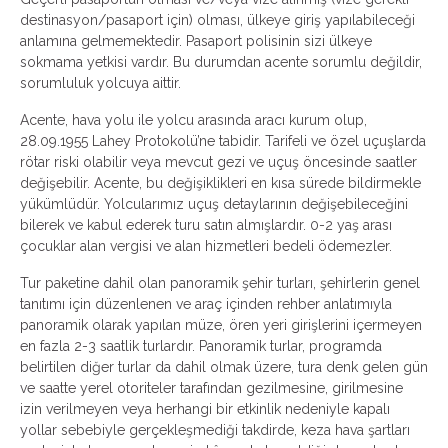
destinasyon/pasaport için) olması, ülkeye giriş yapılabileceği
anlamına gelmemektedir. Pasaport polisinin sizi ülkeye
sokmama yetkisi vardır. Bu durumdan acente sorumlu değildir,
sorumluluk yolcuya aittir.
Acente, hava yolu ile yolcu arasında aracı kurum olup,
28.09.1955 Lahey Protokolü’ne tabidir. Tarifeli ve özel uçuşlarda
rötar riski olabilir veya mevcut gezi ve uçuş öncesinde saatler
değişebilir. Acente, bu değişiklikleri en kısa sürede bildirmekle
yükümlüdür. Yolcularımız uçuş detaylarının değişebileceğini
bilerek ve kabul ederek turu satın almışlardır. 0-2 yaş arası
çocuklar alan vergisi ve alan hizmetleri bedeli ödemezler.
Tur paketine dahil olan panoramik şehir turları, şehirlerin genel
tanıtımı için düzenlenen ve araç içinden rehber anlatımıyla
panoramik olarak yapılan müze, ören yeri girişlerini içermeyen
en fazla 2-3 saatlik turlardır. Panoramik turlar, programda
belirtilen diğer turlar da dahil olmak üzere, tura denk gelen gün
ve saatte yerel otoriteler tarafından gezilmesine, girilmesine
izin verilmeyen veya herhangi bir etkinlik nedeniyle kapalı
yollar sebebiyle gerçekleşmediği takdirde, keza hava şartları