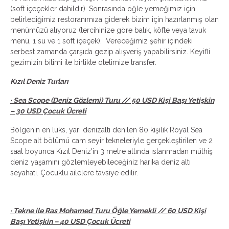
(soft içeçekler dahildir). Sonrasında öğle yemeğimiz için
belirlediğimiz restoranımıza giderek bizim için hazırlanmış olan
menümüzü alıyoruz (tercihinize göre balık, köfte veya tavuk
menü, 1 su ve 1 soft içeçek). Vereceğimiz şehir içindeki
serbest zamanda çarşıda gezip alışveriş yapabilirsiniz. Keyifli
gezimizin bitimi ile birlikte otelimize transfer.
Kızıl Deniz Turları
· Sea Scope (Deniz Gözlemi) Turu // 50 USD Kişi Başı Yetişkin
– 30 USD Çocuk Ücreti
Bölgenin en lüks, yarı denizaltı denilen 80 kişilik Royal Sea
Scope alt bölümü cam seyir tekneleriyle gerçekleştirilen ve 2
saat boyunca Kızıl Deniz'in 3 metre altında ıslanmadan müthiş
deniz yaşamını gözlemleyebileceğiniz harika deniz altı
seyahati. Çocuklu ailelere tavsiye edilir.
· Tekne ile Ras Mohamed Turu Öğle Yemekli // 60 USD Kişi
Başı Yetişkin – 40 USD Çocuk Ücreti