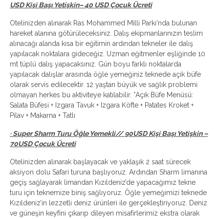
USD Kişi Başı Yetişkin– 40 USD Çocuk Ücreti
Otelinizden alınarak Ras Mohammed Milli Parkı'nda bulunan
hareket alanına götürüleceksiniz. Dalış ekipmanlarınızın teslim
alınacağı alanda kısa bir eğitimin ardından tekneler ile dalış
yapılacak noktalara gideceğiz. Uzman eğitmenler eşliğinde 10
mt tüplü dalış yapacaksınız. Gün boyu farklı noktalarda
yapılacak dalışlar arasında öğle yemeğiniz teknede açık büfe
olarak servis edilecektir. 12 yaştan büyük ve sağlık problemi
olmayan herkes bu aktiviteye katılabilir. *Açık Büfe Menüsü:
Salata Büfesi + Izgara Tavuk + Izgara Köfte + Patates Kroket +
Pilav + Makarna + Tatlı
· Super Sharm Turu Öğle Yemekli// 90USD Kişi Başı Yetişkin –
70USD Çocuk Ücreti
Otelinizden alınarak başlayacak ve yaklaşık 2 saat sürecek
aksiyon dolu Safari turuna başlıyoruz. Ardından Sharm limanına
geçiş sağlayarak limandan Kızıldeniz’de yapacağımız tekne
turu için teknemize biniş sağlıyoruz. Öğle yemeğimizi teknede
Kızıldeniz’in lezzetli deniz ürünleri ile gerçekleştiriyoruz. Deniz
ve güneşin keyfini çıkarıp dileyen misafirlerimiz ekstra olarak