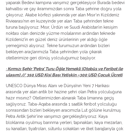
yaparak Bedevi kampına varışımız gerçekleşiyor Burada bedevi
kahvaltısı ve çay ikramımızdan sonra Taba şehrine doğru yola
çıkıyoruz. Akabe körfezi yakınında yer alan Mısır’ın Kızıldeniz
Riviearası’nın en kuzeyinde yer alan Taba şehrinden tekne
turuna başlıyoruz. Mısır, Ürdün ve Suudi Arabistan’ın kesişim
noktası olan denizde yüzme molalarının ardından teknede
Kızıldeniz’in en güzel deniz ürünlerinin yer aldığı öğle
yemeğimizi alıyoruz. Tekne turumuzun ardından bizleri
bekleyen araçlarımızla Taba şehrinden yola çıkarak
otellerimize geri dönüş yolculuğumuz başlıyor.
· Kırmızı Şehir ‘Petra’ Turu Öğle Yemekli (Otobüs ve Feribot ile
ulaşım) // 350 USD Kişi Başı Yetişkin –300 USD Çocuk Ücreti
UNESCO Dünya Miras Alanı ve Dünya’nın Yeni 7 Harikası
arasında yer alan antik bir hazine şehri olan Petra yolculuğuna
hazır mısınız? Otellerimizden alınarak Taba limanına geçiş
sağlıyoruz. Taba-Aqaba arasında 1 saatlik feribot yolculuğu
sonrasından bizleri bekleyen aracımızla Lut gölüne kurulmuş
Petra Antik Şehir’ine varışımızı gerçekleştiriyoruz. Kaya
bloklarına oyulmuş barınma yerleri, tapınakları, kaya mezarları,
su kanalları, tiyatroları, sütunlu sokakları ve ilkel barajlarıyla çok