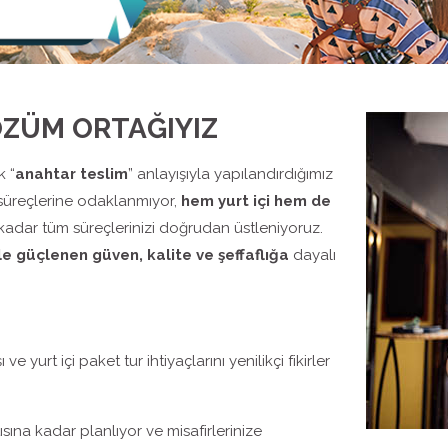
ÖZÜM ORTAĞIYIZ
k “
anahtar teslim
” anlayışıyla yapılandırdığımız
süreçlerine odaklanmıyor,
hem yurt içi hem de
ar tüm süreçlerinizi doğrudan üstleniyoruz.
le güçlenen güven, kalite ve şeffaflığa
dayalı
 yurt içi paket tur ihtiyaçlarını yenilikçi fikirler
ısına kadar planlıyor ve misafirlerinize