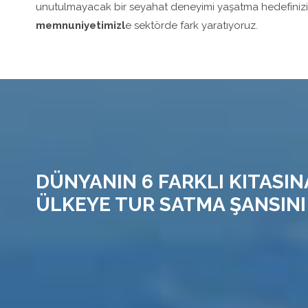
unutulmayacak bir seyahat deneyimi yaşatma hedefiniz
memnuniyetimizl
e sektörde fark yaratıyoruz.
DÜNYANIN 6 FARKLI KITASIN
ÜLKEYE TUR SATMA ŞANSINI