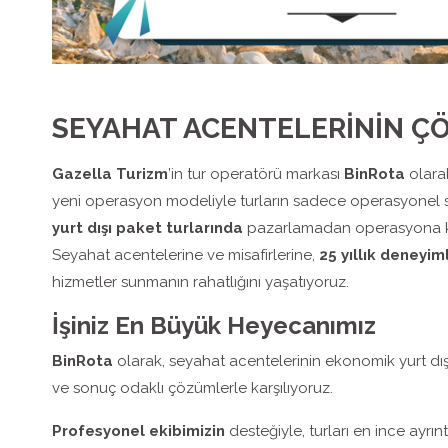
SEYAHAT ACENTELERİNİN Ç
Gazella Turizm
’in tur operatörü markası
BinRota
olara
yeni operasyon modeliyle turların sadece operasyonel 
yurt dışı paket turlarında
pazarlamadan operasyona kad
Seyahat acentelerine ve misafirlerine,
25 yıllık deneyim
hizmetler sunmanın rahatlığını yaşatıyoruz.
İşiniz En Büyük Heyecanımız
BinRota
olarak, seyahat acentelerinin ekonomik yurt dışı ve
ve sonuç odaklı çözümlerle karşılıyoruz.
Profesyonel ekibimizin
desteğiyle, turları en ince ayrınt