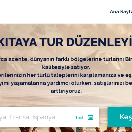
Ana Sayf
KITAYA TUR DÜZENLEY
ca acente, dünyanın farklı bölgelerine turlarını
Bi
kalitesiyle satıyor.
ilerinizin her türlü taleplerini karşılamanıza ve eş
imi yaşamalarına yardımcı olurken, satışlarınızı b
arttırıyoruz.
Keş
calendar_month
Tarih