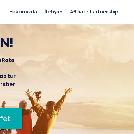
a
Hakkımızda
İletişim
Affiliate Partnership
İN!
nRota
siz tur
eraber
fet