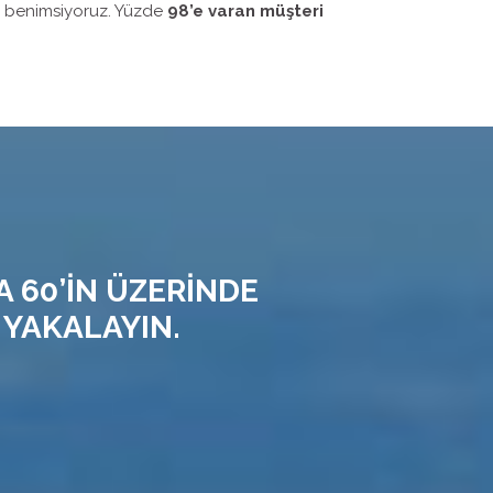
i benimsiyoruz. Yüzde
98’e varan müşteri
A 60’İN ÜZERİNDE
 YAKALAYIN.