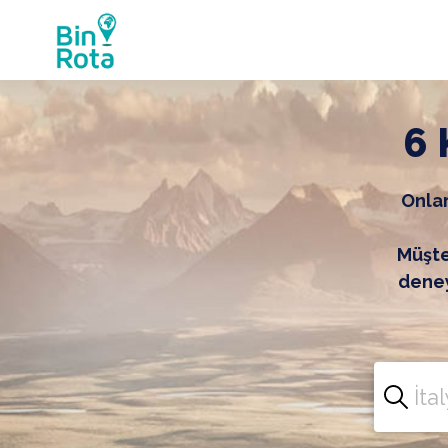
6 
Onlar
Müşter
deney