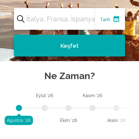
calendar_month
Tarih
Keşfet
Ne Zaman?
Eylül ‘26
Kasım ‘26
Oca
Ağustos ‘26
Ekim ‘26
Aralık ‘26