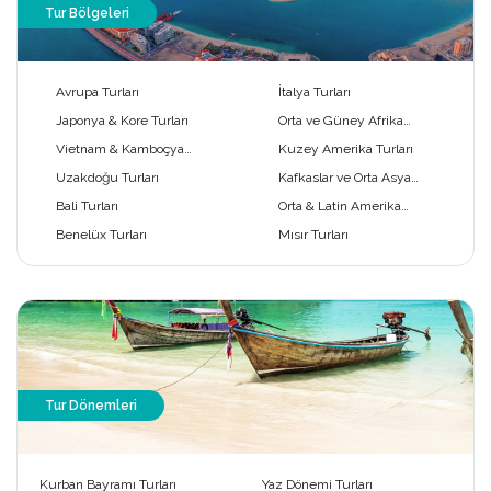
Tur Bölgeleri
Avrupa Turları
İtalya Turları
Japonya & Kore Turları
Orta ve Güney Afrika
Turları
Vietnam & Kamboçya
Kuzey Amerika Turları
Turları
Uzakdoğu Turları
Kafkaslar ve Orta Asya
Turları
Bali Turları
Orta & Latin Amerika
Turları
Benelüx Turları
Mısır Turları
Tur Dönemleri
Kurban Bayramı Turları
Yaz Dönemi Turları