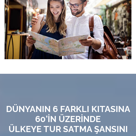
DÜNYANIN 6 FARKLI KITASINA
60’İN ÜZERİNDE
ÜLKEYE TUR SATMA ŞANSINI