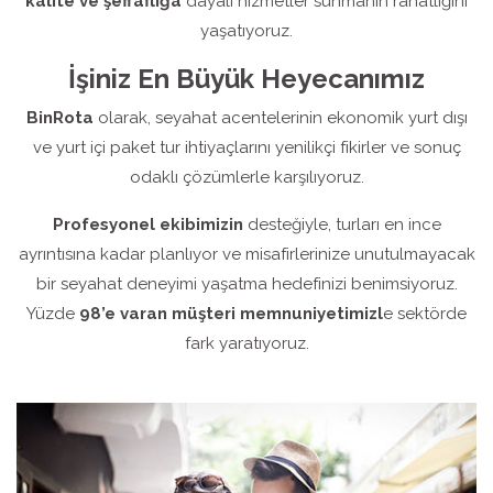
kalite ve şeffaflığa
dayalı hizmetler sunmanın rahatlığını
yaşatıyoruz.
İşiniz En Büyük Heyecanımız
BinRota
olarak, seyahat acentelerinin ekonomik yurt dışı
ve yurt içi paket tur ihtiyaçlarını yenilikçi fikirler ve sonuç
odaklı çözümlerle karşılıyoruz.
Profesyonel ekibimizin
desteğiyle, turları en ince
ayrıntısına kadar planlıyor ve misafirlerinize unutulmayacak
bir seyahat deneyimi yaşatma hedefinizi benimsiyoruz.
Yüzde
98’e varan müşteri memnuniyetimizl
e sektörde
fark yaratıyoruz.