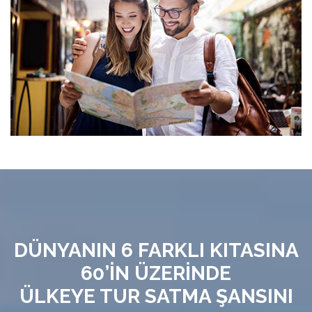
DÜNYANIN 6 FARKLI KITASINA
60’İN ÜZERİNDE
ÜLKEYE TUR SATMA ŞANSINI