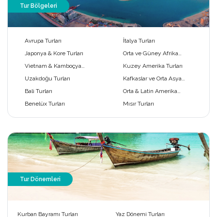
Tur Bölgeleri
Avrupa Turları
İtalya Turları
Japonya & Kore Turları
Orta ve Güney Afrika
Turları
Vietnam & Kamboçya
Kuzey Amerika Turları
Turları
Uzakdoğu Turları
Kafkaslar ve Orta Asya
Turları
Bali Turları
Orta & Latin Amerika
Turları
Benelüx Turları
Mısır Turları
Tur Dönemleri
Kurban Bayramı Turları
Yaz Dönemi Turları