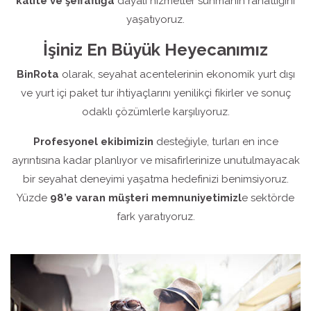
kalite ve şeffaflığa
dayalı hizmetler sunmanın rahatlığını
yaşatıyoruz.
İşiniz En Büyük Heyecanımız
BinRota
olarak, seyahat acentelerinin ekonomik yurt dışı
ve yurt içi paket tur ihtiyaçlarını yenilikçi fikirler ve sonuç
odaklı çözümlerle karşılıyoruz.
Profesyonel ekibimizin
desteğiyle, turları en ince
ayrıntısına kadar planlıyor ve misafirlerinize unutulmayacak
bir seyahat deneyimi yaşatma hedefinizi benimsiyoruz.
Yüzde
98’e varan müşteri memnuniyetimizl
e sektörde
fark yaratıyoruz.