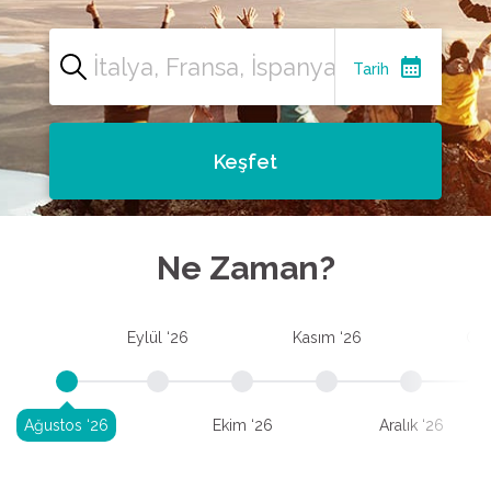
calendar_month
Tarih
Keşfet
Ne Zaman?
Eylül ‘26
Kasım ‘26
Oca
Ağustos ‘26
Ekim ‘26
Aralık ‘26