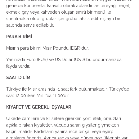
genelde kontinental kahvaltı olarak adlandırılan tereyağı, reçel,
ekmek, çay veya kahveden oluşan sınırlı bir menü ile
sunulmakta olup, gruplar için gruba tahsis edilmiş ayrı bir
salonda servis edilebilir.
PARA BİRİMİ
Mısırın para birimi Mısır Poundu (EGP)’dur.
Yanınızda Euro (EUR) ve US Dolar (USD) bulundurmanızda
fayda vardır.
SAAT DİLİMİ
Türkiye ile Mısır arasında -1 saat fark bulunmaktadır. Türkiye’de
saat 12.00 iken Mısır’da 11.00’dır.
KIYAFET VE GEREKLİ EŞYALAR
Ülkede camilere ve kiliselere girerken şort, etek, omuzları
açıkta bırakan kıyafetler, vücudu saran giysiler giymekten
kaçınılmalıdır. Kadınların yanına ince bir şal veya eşarp
almalarını öneririz. Ayrıca şapka veya güneş gözlükleriniz var