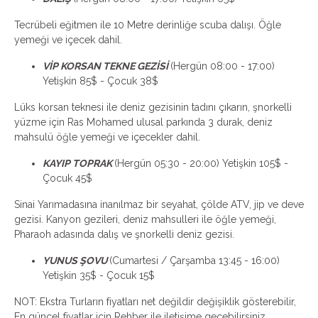
Tecrübeli eğitmen ile 10 Metre derinliğe scuba dalışı. Öğle
yemeği ve içecek dahil.
VİP KORSAN TEKNE GEZİSİ
(Hergün 08:00 - 17:00)
Yetişkin 85$ - Çocuk 38$
Lüks korsan teknesi ile deniz gezisinin tadını çıkarın, şnorkelli
yüzme için Ras Mohamed ulusal parkında 3 durak, deniz
mahsulü öğle yemeği ve içecekler dahil.
KAYIP TOPRAK
(Hergün 05:30 - 20:00) Yetişkin 105$ -
Çocuk 45$
Sinai Yarımadasına inanılmaz bir seyahat, çölde ATV, jip ve deve
gezisi. Kanyon gezileri, deniz mahsulleri ile öğle yemeği,
Pharaoh adasında dalış ve şnorkelli deniz gezisi.
YUNUS ŞOVU
(Cumartesi / Çarşamba 13:45 - 16:00)
Yetişkin 35$ - Çocuk 15$
NOT: Ekstra Turların fiyatları net değildir değişiklik gösterebilir,
En güncel fiyatlar için Rehber ile iletişime geçebilirsiniz