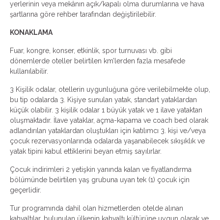
yerlerinin veya mekânın açık/kapalı olma durumlarına ve hava
şartlarına göre rehber tarafından değiştirilebilir.
KONAKLAMA
Fuar, kongre, konser, etkinlik, spor turnuvası vb. gibi
dönemlerde oteller belirtilen km’lerden fazla mesafede
kullanılabilir.
3 Kişilik odalar, otellerin uygunluğuna göre verilebilmekte olup,
bu tip odalarda 3. Kişiye sunulan yatak, standart yataklardan
küçük olabilir. 3 kişilik odalar 1 büyük yatak ve 1 ilave yataktan
oluşmaktadır. İlave yataklar, açma-kapama ve coach bed olarak
adlandırılan yataklardan oluştukları için katılımcı 3. kişi ve/veya
çocuk rezervasyonlarında odalarda yaşanabilecek sıkışıklık ve
yatak tipini kabul ettiklerini beyan etmiş sayılırlar.
Çocuk indirimleri 2 yetişkin yanında kalan ve fiyatlandırma
bölümünde belirtilen yaş grubuna uyan tek (1) çocuk için
geçerlidir.
Tur programında dahil olan hizmetlerden otelde alınan
kahvaltılar, bulunulan ülkenin kahvaltı kültürüne uygun olarak ve