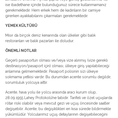
ise ibadethane içinde bulunduğunuz sürece kullanmamanız
gerekmektedir. Hem erkek hem de kadınların bir camiye
girerken ayakkabılarını çıkarmaları gerekmektedir.
YEMEK KÜLTÜRÜ
Mısır da birçok deniz kenarında olan ülkeler gibi balık
restoranları ve balık pazarları ile doludur.
ÖNEMLİ NOTLAR
Geçerli pasaportun olması ve/veya vize alınmış (vize gerekli
destinasyon/pasaport için) olması, ülkeye giriş yapılabileceği
anlamına gelmemektedir. Pasaport polisinin sizi ülkeye
sokmama yetkisi vardır. Bu durumdan acente sorumlu değildir,
sorumluluk yolcuya aittir.
Acente, hava yolu ile yolcu arasında aracı kurum olup,
28.09.1955 Lahey Protokolü’ne tabidir. Tarifeli ve özel uçuşlarda
rötar riski olabilir veya mevcut gezi ve uçuş öncesinde saatler
değişebilir. Acente, bu değişiklikleri en kısa sürede bildirmekle
yükümlüdür. Yolcularımız uçuş detaylarının değişebileceğini