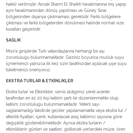
hakkı) verilmiştir. Ancak Sharm El Sheikh havalimanına iniş yapıp
aynı havalimanından dönüş yapılması ve Güney Sinai
bölgesinden dışarıya çıkılmaması gereklidir. Farklı bölgelere
çıkılması ve farklı bölgelerden dönülmesi halinde normal vize
kuralları geçerlidir.
SAĞLIK
Mısır’a girişlerde Türk vatandaşlarına herhangi bir aşı
zorunluluğu bulunmamaktadır. Geziniz boyunca musluk suyu
içmemenizi yalnızca ilk kez sizin tarafınızdan açılacak şişe suyu
tüketmenizi öneriyoruz.
EKSTRA TURLAR & ETKİNLİKLER
Ekstra turlar ve Etkinlikler, servis aldığımız yerel acente
tarafından en az 20 kişi katılım şartı ile düzenlenmekte olup,
katılım zorunluluğu bulunmamaktadır. Yeterli sayı
sağlanamadığı takdirde geziler yapılamamakta veya ekstra tur /
etkinlik fiyatları, içerik, kullanılacak araç katılımcı sayısına göre
değişiklik gösterebilmektedir. Ayrıca ekstra turların /
etkinliklerin günleri ve saatleri, gidilecek yerlerdeki müze, ören