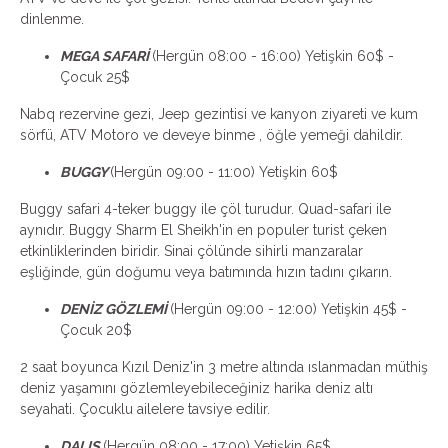
dinlenme.
MEGA SAFARİ
(Hergün 08:00 - 16:00) Yetişkin 60$ -
Çocuk 25$
Nabq rezervine gezi, Jeep gezintisi ve kanyon ziyareti ve kum
sörfü, ATV Motoro ve deveye binme , öğle yemeği dahildir.
BUGGY
(Hergün 09:00 - 11:00) Yetişkin 60$
Buggy safari 4-teker buggy ile çöl turudur. Quad-safari ile
aynıdır. Buggy Sharm El Sheikh'in en populer turist çeken
etkinliklerinden biridir. Sinai çölünde sihirli manzaralar
eşliğinde, gün doğumu veya batımında hızın tadını çıkarın.
DENİZ GÖZLEMİ
(Hergün 09:00 - 12:00) Yetişkin 45$ -
Çocuk 20$
2 saat boyunca Kızıl Deniz'in 3 metre altında ıslanmadan müthiş
deniz yaşamını gözlemleyebileceğiniz harika deniz altı
seyahati. Çocuklu ailelere tavsiye edilir.
DALIŞ
(Hergün 08:00 - 17:00) Yetişkin 65$