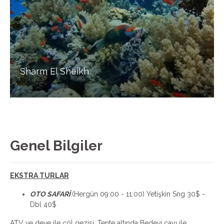
Sharm El Sheikh
Genel Bilgiler
EKSTRA TURLAR
OTO SAFARİ
(Hergün 09:00 - 11:00) Yetişkin Sng 30$ -
Dbl 40$
ATV ve deve ile çöl gezisi. Tente altında Bedevi çayı ile