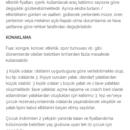
etkinlik fiyatları, içerik, kullanılacak araç katılımcı sayısına göre
değişiklik gösterebilmektedir. Ayrıca ekstra turların /
etkinliklerin günleri ve saatleri, gidilecek yerlerdeki müze, ören
yerlerinin veya mekânın açık/kapalı olma durumlarına ve hava
şartlarına göre rehber tarafından değiştirilebilir.
KONAKLAMA
Fuar, kongre, konser, etkinlik, spor turnuvası vb. gibi
dönemlerde oteller belirtilen km’lerden fazla mesafede
kullanılabilir.
3 Kişilik odalar, otellerin uygunluğuna göre verilebilmekte olup,
bu tip odalarda 3. Kişiye sunulan yatak, standart yataklardan
küçük olabilir. 3 kişilik odalar 1 büyük yatak ve 1 ilave yataktan
oluşmaktadır. İlave yataklar, açma-kapama ve coach bed olarak
adlandırılan yataklardan oluştukları için katılımcı 3. kişi ve/veya
çocuk rezervasyonlarında odalarda yaşanabilecek sıkışıklık ve
yatak tipini kabul ettiklerini beyan etmiş sayılırlar.
Çocuk indirimleri 2 yetişkin yanında kalan ve fiyatlandırma
bölümünde belirtilen yaş grubuna uyan tek (1) çocuk için