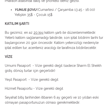
Pharaoh adasında dalış ve şnorkelli deniz gezisi.
YUNUS ŞOVU
(Cumartesi / Çarşamba 13:45 - 16:00)
Yetişkin 35$ - Çocuk 15$
KATILIM ŞARTI
Bu gezimiz, en az
20 kişi
katılım şartı ile düzenlenmektedir.
Yeterli katılım sağlanamadığı takdirde, son iptal bildirim tarihi tur
başlangıcının 20 gün öncesidir. Katılım yetersizliği nedeniyle
iptal edilen tur, acenteniz aracılığı ile tarafınıza bildirilecektir.
VİZE
Umumi Pasaport - Vize gerekli değil (sadece Sharm El Sheikh
gidiş dönüş turlar için geçerlidir)
Yeşil Pasaport - Vize gerekli değil
Hizmet Pasaportu - Vize gerekli değil
Seyahat bitiş tarihinden itibaren 6 ay geçerli ve 10 yıldan eski
olmayan pasaportunuzun olması gerekmektedir.