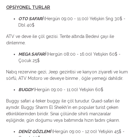
OPSİYONEL TURLAR
OTO SAFARİ
(Hergün 09:00 - 11:00) Yetişkin Sng 30$ -
Dbl 40$
ATV ve deve ile çöl gezisi. Tente altında Bedevi çayı ile
dinlenme.
MEGA SAFARİ
(Hergün 08:00 - 16:00) Yetişkin 60$ -
Çocuk 25$
Nabq rezervine gezi, Jeep gezintisi ve kanyon ziyareti ve kum
sörfü, ATV Motoro ve deveye binme , öğle yemeği dahildir.
BUGGY
(Hergün 09:00 - 11:00) Yetişkin 60$
Buggy safari 4-teker buggy ile çöl turudur. Quad-safari ile
aynıdır. Buggy Sharm El Sheikh'in en populer turist çeken
etkinliklerinden biridir. Sinai çölünde sihirli manzaralar
eşliğinde, gün doğumu veya batımında hızın tadını çıkarın.
DENİZ GÖZLEMİ
(Hergün 09:00 - 12:00) Yetişkin 45$ -