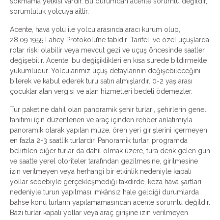
sokmama yetkisi vardır. Bu durumdan acente sorumlu değildir,
sorumluluk yolcuya aittir.
Acente, hava yolu ile yolcu arasında aracı kurum olup,
28.09.1955 Lahey Protokolü’ne tabidir. Tarifeli ve özel uçuşlarda
rötar riski olabilir veya mevcut gezi ve uçuş öncesinde saatler
değişebilir. Acente, bu değişiklikleri en kısa sürede bildirmekle
yükümlüdür. Yolcularımız uçuş detaylarının değişebileceğini
bilerek ve kabul ederek turu satın almışlardır. 0-2 yaş arası
çocuklar alan vergisi ve alan hizmetleri bedeli ödemezler.
Tur paketine dahil olan panoramik şehir turları, şehirlerin genel
tanıtımı için düzenlenen ve araç içinden rehber anlatımıyla
panoramik olarak yapılan müze, ören yeri girişlerini içermeyen
en fazla 2-3 saatlik turlardır. Panoramik turlar, programda
belirtilen diğer turlar da dahil olmak üzere, tura denk gelen gün
ve saatte yerel otoriteler tarafından gezilmesine, girilmesine
izin verilmeyen veya herhangi bir etkinlik nedeniyle kapalı
yollar sebebiyle gerçekleşmediği takdirde, keza hava şartları
nedeniyle turun yapılması imkânsız hale geldiği durumlarda
bahse konu turların yapılamamasından acente sorumlu değildir.
Bazı turlar kapalı yollar veya araç girişine izin verilmeyen