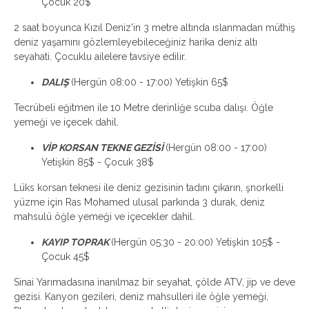
Çocuk 20$
2 saat boyunca Kızıl Deniz'in 3 metre altında ıslanmadan müthiş
deniz yaşamını gözlemleyebileceğiniz harika deniz altı
seyahati. Çocuklu ailelere tavsiye edilir.
DALIŞ
(Hergün 08:00 - 17:00) Yetişkin 65$
Tecrübeli eğitmen ile 10 Metre derinliğe scuba dalışı. Öğle
yemeği ve içecek dahil.
VİP KORSAN TEKNE GEZİSİ
(Hergün 08:00 - 17:00)
Yetişkin 85$ - Çocuk 38$
Lüks korsan teknesi ile deniz gezisinin tadını çıkarın, şnorkelli
yüzme için Ras Mohamed ulusal parkında 3 durak, deniz
mahsulü öğle yemeği ve içecekler dahil.
KAYIP TOPRAK
(Hergün 05:30 - 20:00) Yetişkin 105$ -
Çocuk 45$
Sinai Yarımadasına inanılmaz bir seyahat, çölde ATV, jip ve deve
gezisi. Kanyon gezileri, deniz mahsulleri ile öğle yemeği,