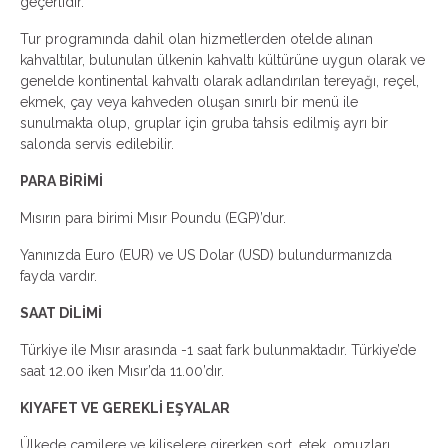
geçerlidir.
Tur programında dahil olan hizmetlerden otelde alınan
kahvaltılar, bulunulan ülkenin kahvaltı kültürüne uygun olarak ve
genelde kontinental kahvaltı olarak adlandırılan tereyağı, reçel,
ekmek, çay veya kahveden oluşan sınırlı bir menü ile
sunulmakta olup, gruplar için gruba tahsis edilmiş ayrı bir
salonda servis edilebilir.
PARA BİRİMİ
Mısırın para birimi Mısır Poundu (EGP)’dur.
Yanınızda Euro (EUR) ve US Dolar (USD) bulundurmanızda
fayda vardır.
SAAT DİLİMİ
Türkiye ile Mısır arasında -1 saat fark bulunmaktadır. Türkiye’de
saat 12.00 iken Mısır’da 11.00’dır.
KIYAFET VE GEREKLİ EŞYALAR
Ülkede camilere ve kiliselere girerken şort, etek, omuzları