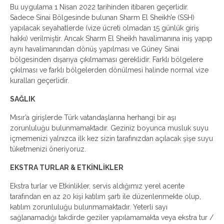
Bu uygulama 1 Nisan 2022 tarihinden itibaren geçerlidir.
Sadece Sinai Bölgesinde bulunan Sharm El Sheikh’e (SSH)
yapılacak seyahatlerde (vize ücreti olmadan 15 günlük giriş
hakkı) verilmiştir. Ancak Sharm El Sheikh havalimanına iniş yapıp
aynı havalimanından dönüş yapılması ve Güney Sinai
bölgesinden dışarıya çıkılmaması gereklidir. Farklı bölgelere
çıkılması ve farklı bölgelerden dönülmesi halinde normal vize
kuralları geçerlidir.
SAĞLIK
Mısır’a girişlerde Türk vatandaşlarına herhangi bir aşı
zorunluluğu bulunmamaktadır. Geziniz boyunca musluk suyu
içmemenizi yalnızca ilk kez sizin tarafınızdan açılacak şişe suyu
tüketmenizi öneriyoruz.
EKSTRA TURLAR & ETKİNLİKLER
Ekstra turlar ve Etkinlikler, servis aldığımız yerel acente
tarafından en az 20 kişi katılım şartı ile düzenlenmekte olup,
katılım zorunluluğu bulunmamaktadır. Yeterli sayı
sağlanamadığı takdirde geziler yapılamamakta veya ekstra tur /