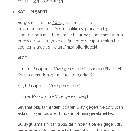
Yetişkin 35$ - Çocuk 15$
KATILIM ŞARTI
Bu gezimiz, en az
20 kişi
katılım şartı ile
düzenlenmektedir. Yeterli katılım sağlanamadığı
takdirde, son iptal bildirim tarihi tur başlangıcının 20 gün
öncesidir. Katılım yetersizliği nedeniyle iptal edilen tur,
acenteniz aracılığı ile tarafınıza bildirilecektir.
VİZE
Umumi Pasaport - Vize gerekli değil (sadece Sharm El
Sheikh gidiş dönüş turlar için geçerlidir)
Yeşil Pasaport - Vize gerekli değil
Hizmet Pasaportu - Vize gerekli değil
Seyahat bitiş tarihinden itibaren 6 ay geçerli ve 10 yıldan
eski olmayan pasaportunuzun olması gerekmektedir.
Bu uygulama 1 Nisan 2022 tarihinden itibaren geçerlidir.
Sadece Sinai Bölgesinde bulunan Sharm El Sheikh’e