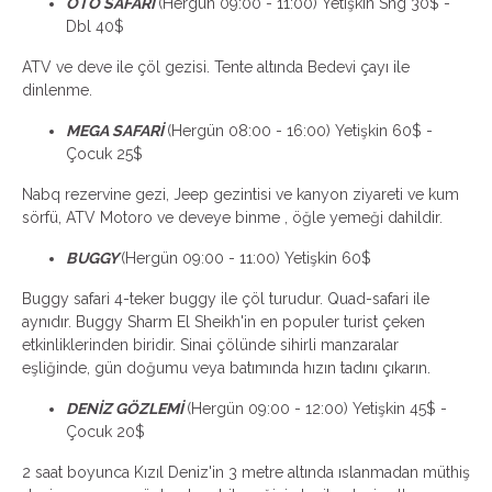
OTO SAFARİ
(Hergün 09:00 - 11:00) Yetişkin Sng 30$ -
Dbl 40$
ATV ve deve ile çöl gezisi. Tente altında Bedevi çayı ile
dinlenme.
MEGA SAFARİ
(Hergün 08:00 - 16:00) Yetişkin 60$ -
Çocuk 25$
Nabq rezervine gezi, Jeep gezintisi ve kanyon ziyareti ve kum
sörfü, ATV Motoro ve deveye binme , öğle yemeği dahildir.
BUGGY
(Hergün 09:00 - 11:00) Yetişkin 60$
Buggy safari 4-teker buggy ile çöl turudur. Quad-safari ile
aynıdır. Buggy Sharm El Sheikh'in en populer turist çeken
etkinliklerinden biridir. Sinai çölünde sihirli manzaralar
eşliğinde, gün doğumu veya batımında hızın tadını çıkarın.
DENİZ GÖZLEMİ
(Hergün 09:00 - 12:00) Yetişkin 45$ -
Çocuk 20$
2 saat boyunca Kızıl Deniz'in 3 metre altında ıslanmadan müthiş