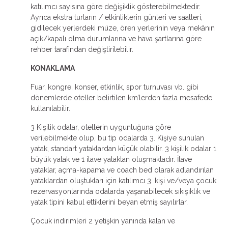
katılımcı sayısına göre değişiklik gösterebilmektedir.
Ayrıca ekstra turların / etkinliklerin günleri ve saatleri,
gidilecek yerlerdeki müze, ören yerlerinin veya mekânın
açık/kapalı olma durumlarına ve hava şartlarına göre
rehber tarafından değiştirilebilir.
KONAKLAMA
Fuar, kongre, konser, etkinlik, spor turnuvası vb. gibi
dönemlerde oteller belirtilen km’lerden fazla mesafede
kullanılabilir.
3 Kişilik odalar, otellerin uygunluğuna göre
verilebilmekte olup, bu tip odalarda 3. Kişiye sunulan
yatak, standart yataklardan küçük olabilir. 3 kişilik odalar 1
büyük yatak ve 1 ilave yataktan oluşmaktadır. İlave
yataklar, açma-kapama ve coach bed olarak adlandırılan
yataklardan oluştukları için katılımcı 3. kişi ve/veya çocuk
rezervasyonlarında odalarda yaşanabilecek sıkışıklık ve
yatak tipini kabul ettiklerini beyan etmiş sayılırlar.
Çocuk indirimleri 2 yetişkin yanında kalan ve