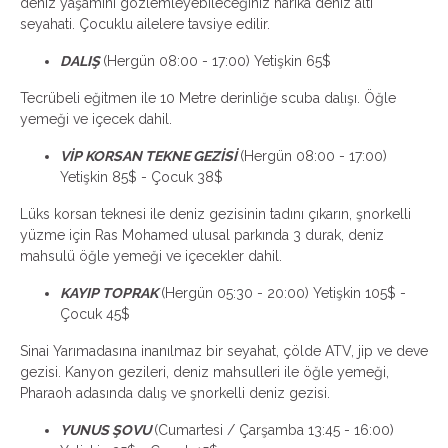
deniz yaşamını gözlemleyebileceğiniz harika deniz altı
seyahati. Çocuklu ailelere tavsiye edilir.
DALIŞ
(Hergün 08:00 - 17:00) Yetişkin 65$
Tecrübeli eğitmen ile 10 Metre derinliğe scuba dalışı. Öğle
yemeği ve içecek dahil.
VİP KORSAN TEKNE GEZİSİ
(Hergün 08:00 - 17:00)
Yetişkin 85$ - Çocuk 38$
Lüks korsan teknesi ile deniz gezisinin tadını çıkarın, şnorkelli
yüzme için Ras Mohamed ulusal parkında 3 durak, deniz
mahsulü öğle yemeği ve içecekler dahil.
KAYIP TOPRAK
(Hergün 05:30 - 20:00) Yetişkin 105$ -
Çocuk 45$
Sinai Yarımadasına inanılmaz bir seyahat, çölde ATV, jip ve deve
gezisi. Kanyon gezileri, deniz mahsulleri ile öğle yemeği,
Pharaoh adasında dalış ve şnorkelli deniz gezisi.
YUNUS ŞOVU
(Cumartesi / Çarşamba 13:45 - 16:00)