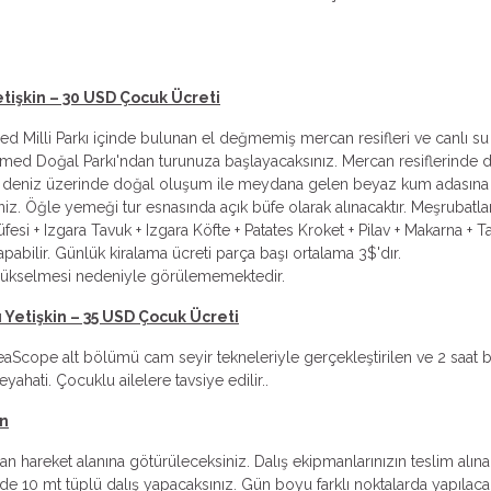
etişkin – 30 USD Çocuk Ücreti
 Milli Parkı içinde bulunan el değmemiş mercan resifleri ve canlı su 
mmed Doğal Parkı'ndan turunuza başlayacaksınız. Mercan resiflerinde d
 ve deniz üzerinde doğal oluşum ile meydana gelen beyaz kum adasına uğr
iniz. Öğle yemeği tur esnasında açık büfe olarak alınacaktır. Meşruba
esi + Izgara Tavuk + Izgara Köfte + Patates Kroket + Pilav + Makarna + 
pabilir. Günlük kiralama ücreti parça başı ortalama 3$'dır.
 yükselmesi nedeniyle görülememektedir.
ı Yetişkin – 35 USD Çocuk Ücreti
 SeaScope alt bölümü cam seyir tekneleriyle gerçekleştirilen ve 2 saat
ahati. Çocuklu ailelere tavsiye edilir..
in
hareket alanına götürüleceksiniz. Dalış ekipmanlarınızın teslim alınaca
e 10 mt tüplü dalış yapacaksınız. Gün boyu farklı noktalarda yapılaca