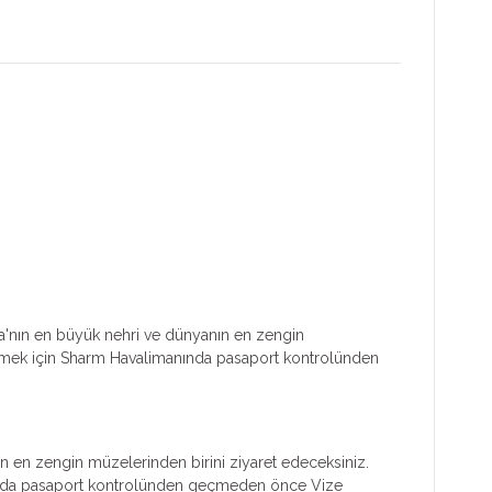
ika'nın en büyük nehri ve dünyanın en zengin
abilmek için Sharm Havalimanında pasaport kontrolünden
ın en zengin müzelerinden birini ziyaret edeceksiniz.
anı’nda pasaport kontrolünden geçmeden önce Vize