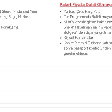
Paket Fiyata Dahil Olmay
l Sheikh – İstanbul Yeni
Yurtdışı Çıkış Harç Pulu
0 kg Bagaj Hakkı).
Tur Programında Belirtilmeye
Mısır'a vizesiz gitme imkanı
te konaklama
Sheikh Havalimanı’na iniş yap
Bölgesi’nden dışarıya çıkılmam
Kişisel Harcamalar
Kahire Piramid Turlarına katıl
sonra pasaport kontrolünden
gerekmektedir.