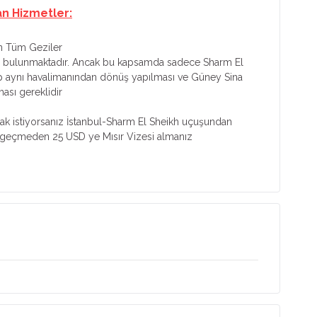
an Hizmetler:
n Tüm Geziler
nız bulunmaktadır. Ancak bu kapsamda sadece Sharm El
ıp aynı havalimanından dönüş yapılması ve Güney Sina
ası gereklidir
mak istiyorsanız İstanbul-Sharm El Sheikh uçuşundan
 geçmeden 25 USD ye Mısır Vizesi almanız