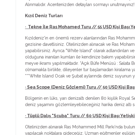
Alınmalıdır. Acentenizden detayları sormayı unutmayınız!
Kızıl Deniz Turları
· Tekne İle Ras Mohamed Turu // 55 USD Kişi Başı Y
Kızıldeniz'in en önemli rezerv alanlarından Ras Mohammed
gezisine davetlisiniz. Otelinizden alınacak ve Ras Moha
yapabilirsiniz. Ayrıca "White Island" olarak adlandırılan
olduğuna inanılan kumları ile kendinize bakım yapabilirs
meyve ikramı yapılmaktadır. *Açık Büfe Menüsü : Salata Büf
olmamakla birlikte, dileyenler tur başlamadan kiralama ya
***White Island Ocak ve Şubat aylarında deniz suyunun
· Sea Scope (Deniz Gözlemi) Turu // 50 USD Kişi Baş
Bölgenin en lüks, yarı denizaltı denilen 80 kişilik Royal
deniz yaşamını gözlemleyebileceğiniz harika deniz altı sey
· Tüplü Dalış "Scuba" Turu // 60 USD Kişi Başı Yetişk
Otelinizden alınarak Ras Mohammed Mill Parkı'nda bulunan 
yapılacak noktalara gideceğiz. Uzman eğitmenler eşliğind