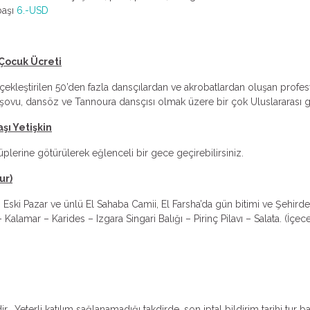
başı
6.-USD
 Çocuk Ücreti
çekleştirilen 50’den fazla dansçılardan ve akrobatlardan oluşan profes
ovu, dansöz ve Tannoura dansçısı olmak üzere bir çok Uluslararası göst
şı Yetişkin
plerine götürülerek eğlenceli bir gece geçirebilirsiniz.
ur)
: Eski Pazar ve ünlü El Sahaba Camii, El Farsha’da gün bitimi ve Şehirde
lamar – Karides – Izgara Singari Balığı – Pirinç Pilavı – Salata. (İçecek
r. Yeterli katılım sağlanamadığı takdirde, son iptal bildirim tarihi tur b