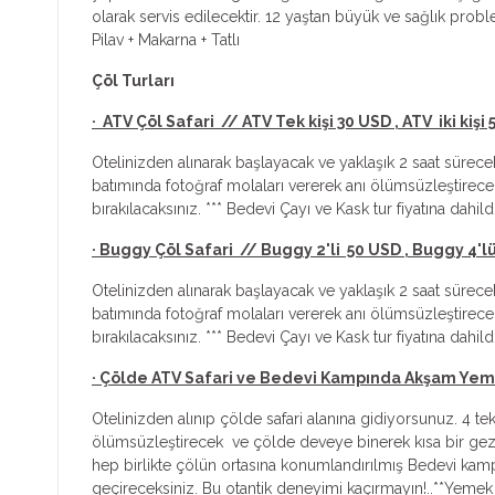
olarak servis edilecektir. 12 yaştan büyük ve sağlık proble
Pilav + Makarna + Tatlı
Çöl Turları
· ATV Çöl Safari // ATV Tek kişi 30 USD , ATV iki kişi
Otelinizden alınarak başlayacak ve yaklaşık 2 saat süre
batımında fotoğraf molaları vererek anı ölümsüzleştirece
bırakılacaksınız. *** Bedevi Çayı ve Kask tur fiyatına dahi
· Buggy Çöl Safari // Buggy 2'li 50 USD , Buggy 4'l
Otelinizden alınarak başlayacak ve yaklaşık 2 saat sürec
batımında fotoğraf molaları vererek anı ölümsüzleştirece
bırakılacaksınız. *** Bedevi Çayı ve Kask tur fiyatına dahi
· Çölde ATV Safari ve Bedevi Kampında Akşam Yemeği 
Otelinizden alınıp çölde safari alanına gidiyorsunuz. 4 
ölümsüzleştirecek ve çölde deveye binerek kısa bir gezi 
hep birlikte çölün ortasına konumlandırılmış Bedevi kam
geçireceksiniz. Bu otantik deneyimi kaçırmayın!..**Yemek M