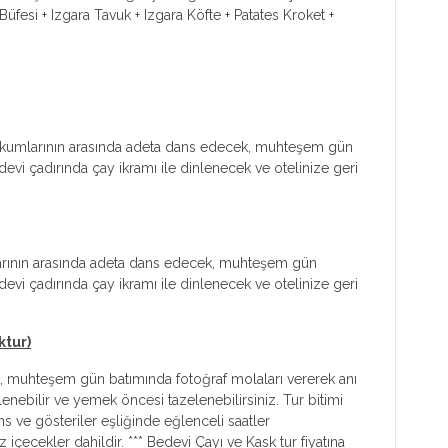
Büfesi + Izgara Tavuk + Izgara Köfte + Patates Kroket +
öl kumlarının arasında adeta dans edecek, muhteşem gün
vi çadırında çay ikramı ile dinlenecek ve otelinize geri
mlarının arasında adeta dans edecek, muhteşem gün
vi çadırında çay ikramı ile dinlenecek ve otelinize geri
ktur)
ek, muhteşem gün batımında fotoğraf molaları vererek anı
nebilir ve yemek öncesi tazelenebilirsiniz. Tur bitimi
 ve gösteriler eşliğinde eğlenceli saatler
içecekler dahildir. *** Bedevi Çayı ve Kask tur fiyatına