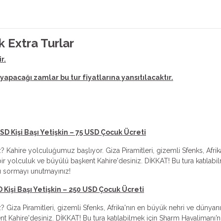
k Extra Turlar
r.
yapacağı zamlar bu tur fiyatlarına yansıtılacaktır.
SD Kişi Başı Yetişkin – 75 USD Çocuk Ücreti
z? Kahire yolculuğumuz başlıyor. Giza Piramitleri, gizemli Sfenks, Afr
bir yolculuk ve büyülü başkent Kahire'desiniz. DİKKAT! Bu tura katıl
ı sormayı unutmayınız!
D Kişi Başı Yetişkin – 250 USD Çocuk Ücreti
? Giza Piramitleri, gizemli Sfenks, Afrika'nın en büyük nehri ve dünyan
kent Kahire'desiniz. DİKKAT! Bu tura katılabilmek için Sharm Havalim