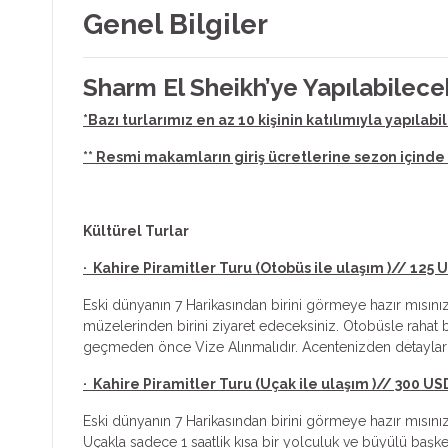
Genel Bilgiler
Sharm El Sheikh’ye Yapılabilece
*Bazı turlarımız en az 10 kişinin katılımıyla yapılabili
** Resmi makamların giriş ücretlerine sezon içinde 
Kültürel Turlar
· Kahire Piramitler Turu (Otobüs ile ulaşım )// 125 U
Eski dünyanın 7 Harikasından birini görmeye hazır mısını
müzelerinden birini ziyaret edeceksiniz. Otobüsle rahat 
geçmeden önce Vize Alınmalıdır. Acentenizden detaylar
· Kahire Piramitler Turu (Uçak ile ulaşım )// 300 US
Eski dünyanın 7 Harikasından birini görmeye hazır mısınız
Uçakla sadece 1 saatlik kısa bir yolculuk ve büyülü baş