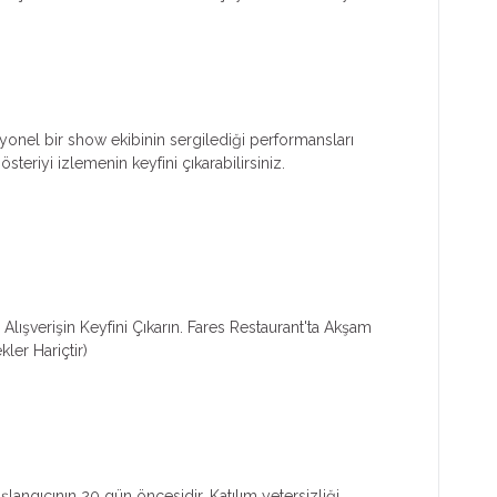
yonel bir show ekibinin sergilediği performansları
eriyi izlemenin keyfini çıkarabilirsiniz.
 Alışverişin Keyfini Çıkarın. Fares Restaurant'ta Akşam
ler Hariçtir)
aşlangıcının 20 gün öncesidir. Katılım yetersizliği