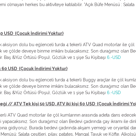
mi olmayan herkes bu aktiviteye katılabilir. *Açık Büfe Menüsü : Salata 
 50 USD (Çocuk İndirimi Yoktur)
cek aksiyon dolu bu eğlenceli turda 4 tekerli ATV Quad motorlar ile ç
k ve çölde deveye binme imkânı bulacaksınız. Son durağımız olan Bede
ldir. Baş &Yüz Örtüsü (Poşu), Gözlük ve 1 şişe Su Kişibaşı
6.-USD
ü 60 USD (Çocuk İndirimi Yoktur)
ek aksiyon dolu bu eğlenceli turda 4 tekerli Buggy araçlar ile çöl ku
k ve çölde deveye binme imkânı bulacaksınız. Son durağımız olan Bede
ldir. Baş &Yüz Örtüsü (Poşu), Gözlük ve 1 şişe Su Kişibaşı
6.-USD
// ATV Tek kişi 50 USD, ATV iki kişi 60 USD (Çocuk İndirimi Yo
tekerli ATV Quad motorlar ile çöl kumlarının arasında adeta dans edec
yapacaksınız. Son durağımız olan Bedevi çadırında çay ikramı ile dinle
pına gidiyoruz. Burada bedevi çadırında akşam yemeği ve oryantal dans
enüsü: Salata çeşitleri, pilav, patates, Mangal Tavuk ve Köfte. Alkolsüz 