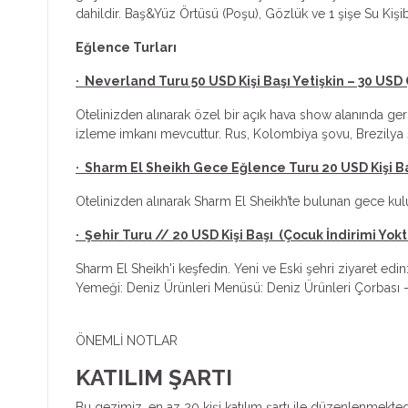
dahildir. Baş&Yüz Örtüsü (Poşu), Gözlük ve 1 şişe Su Kişi
Eğlence Turları
· Neverland Turu 50 USD Kişi Başı Yetişkin – 30 USD
Otelinizden alınarak özel bir açık hava show alanında ger
izleme imkanı mevcuttur. Rus, Kolombiya şovu, Brezilya ş
· Sharm El Sheikh Gece Eğlence Turu 20 USD Kişi Ba
Otelinizden alınarak Sharm El Sheikh’te bulunan gece kulü
· Şehir Turu // 20 USD Kişi Başı (Çocuk İndirimi Yokt
Sharm El Sheikh'i keşfedin. Yeni ve Eski şehri ziyaret edin
Yemeği: Deniz Ürünleri Menüsü: Deniz Ürünleri Çorbası – Ka
ÖNEMLİ NOTLAR
KATILIM ŞARTI
Bu gezimiz, en az
20 kişi
katılım şartı ile düzenlenmektedi