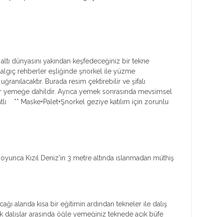
altı dünyasını yakından keşfedeceğiniz bir tekne
algıç rehberler eşliğinde şnorkel ile yüzme
anılacaktır. Burada resim çektirebilir ve şifalı
tlar yemeğe dahildir. Ayrıca yemek sonrasında mevsimsel
Tatlı ** Maske+Palet+Şnorkel geziye katılım için zorunlu
 boyunca Kızıl Deniz'in 3 metre altında ıslanmadan müthiş
ğı alanda kısa bir eğitimin ardından tekneler ile dalış
k dalışlar arasında öğle yemeğiniz teknede açık büfe