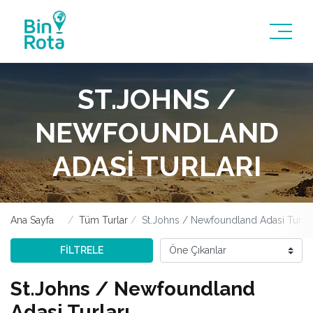
ST.JOHNS /
NEWFOUNDLAND
ADASI TURLARI
Ana Sayfa
Tüm Turlar
St.Johns / Newfoundland Adasi Turlar
FİLTRELE
St.Johns / Newfoundland
Adasi Turları