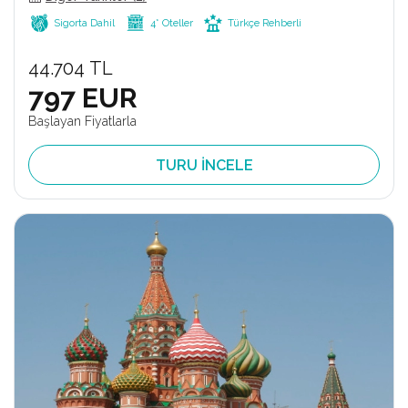
Sigorta Dahil
4* Oteller
Türkçe Rehberli
44.704 TL
797 EUR
Başlayan Fiyatlarla
TURU İNCELE