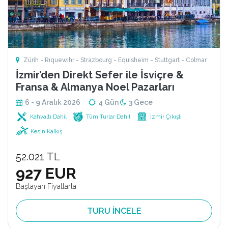
Zürih - Rıquewıhr - Strazbourg - Equisheim - Stuttgart - Colmar
İzmir’den Direkt Sefer ile İsviçre &
Fransa & Almanya Noel Pazarları
6 - 9 Aralık 2026
4 Gün
3 Gece
Kahvaltı Dahil
Tüm Turlar Dahil
İzmir Çıkışlı
Kesin Kalkış
52.021 TL
927 EUR
Başlayan Fiyatlarla
TURU İNCELE