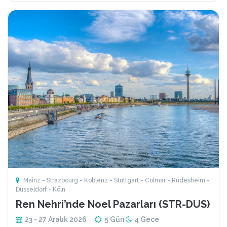
Mainz - Strazbourg - Koblenz - Stuttgart - Colmar - Rüdesheim -
Düsseldorf - Köln
Ren Nehri’nde Noel Pazarları (STR-DUS)
23 - 27 Aralık 2026
5 Gün
4 Gece