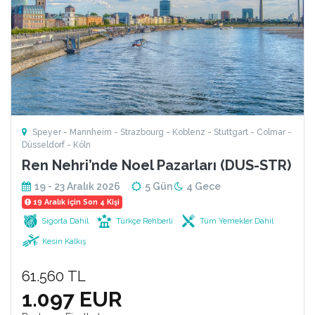
Speyer - Mannheim - Strazbourg - Koblenz - Stuttgart - Colmar -
Düsseldorf - Köln
Ren Nehri’nde Noel Pazarları (DUS-STR)
19 - 23 Aralık 2026
5 Gün
4 Gece
19 Aralık için Son 4 Kişi
Sigorta Dahil
Türkçe Rehberli
Tüm Yemekler Dahil
Kesin Kalkış
61.560 TL
1.097 EUR