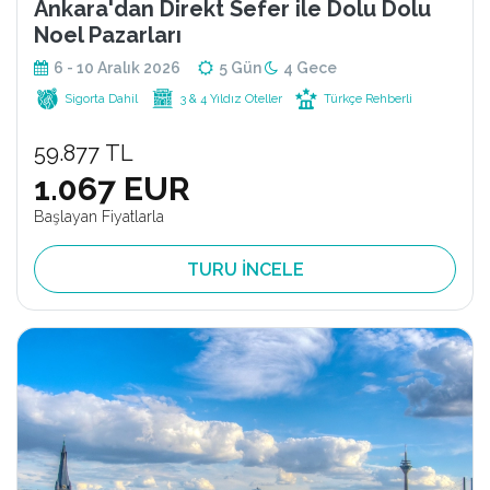
Ankara'dan Direkt Sefer ile Dolu Dolu
Noel Pazarları
6 - 10 Aralık 2026
5 Gün
4 Gece
Sigorta Dahil
3 & 4 Yıldız Oteller
Türkçe Rehberli
59.877 TL
1.067 EUR
Başlayan Fiyatlarla
TURU İNCELE