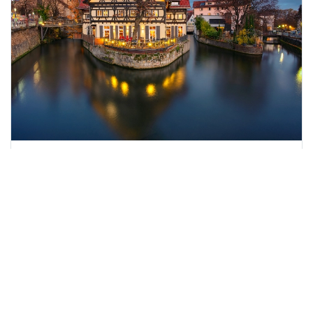
Zürih - Torino - Münih - Innsbruck - Strazbourg - Stuttgart -
Colmar - St. Moritz - Baden - Baden
Ankara’dan Direkt Sefer ile Dolu Dolu
Bernina Expresi ve Alsace Turu Rotası
25 - 29 Ocak 2027
5 Gün
4 Gece
Diğer Tarihler (1)
Sigorta Dahil
3 & 4 Yıldız Oteller
Türkçe Rehberli
61.560 TL