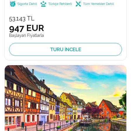
Sigorta Dahil
Türkçe Rehberli
Tüm Yemekler Dahil
53.143 TL
947 EUR
Başlayan Fiyatlarla
TURU İNCELE