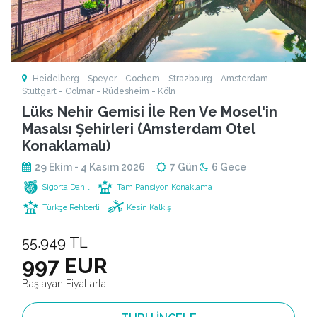
Heidelberg - Speyer - Cochem - Strazbourg - Amsterdam -
Stuttgart - Colmar - Rüdesheim - Köln
Lüks Nehir Gemisi İle Ren Ve Mosel'in
Masalsı Şehirleri (Amsterdam Otel
Konaklamalı)
29 Ekim - 4 Kasım 2026
7 Gün
6 Gece
Sigorta Dahil
Tam Pansiyon Konaklama
Türkçe Rehberli
Kesin Kalkış
55.949 TL
997 EUR
Başlayan Fiyatlarla