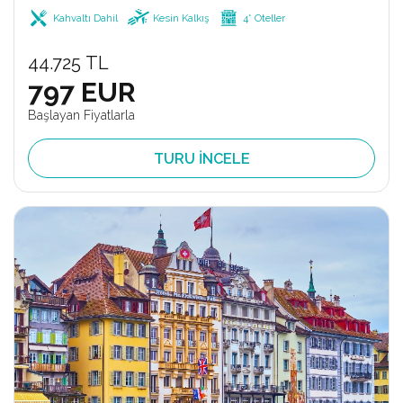
Kahvaltı Dahil
Kesin Kalkış
4* Oteller
44.725 TL
797 EUR
Başlayan Fiyatlarla
TURU İNCELE