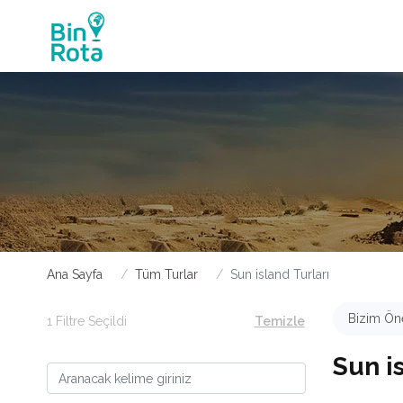
Ana Sayfa
Tüm Turlar
Sun island Turları
Bizim Öne
1 Filtre Seçildi
Temizle
Sun i