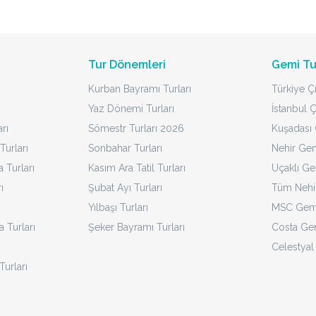
Tur Dönemleri
Gemi Tu
Kurban Bayramı Turları
Türkiye Çı
Yaz Dönemi Turları
İstanbul Ç
rı
Sömestr Turları 2026
Kuşadası Ç
Turları
Sonbahar Turları
Nehir Gem
Turları
Kasım Ara Tatil Turları
Uçaklı Ge
ı
Şubat Ayı Turları
Tüm Nehir
Yılbaşı Turları
MSC Gemi
a Turları
Şeker Bayramı Turları
Costa Gem
Celestyal
Turları