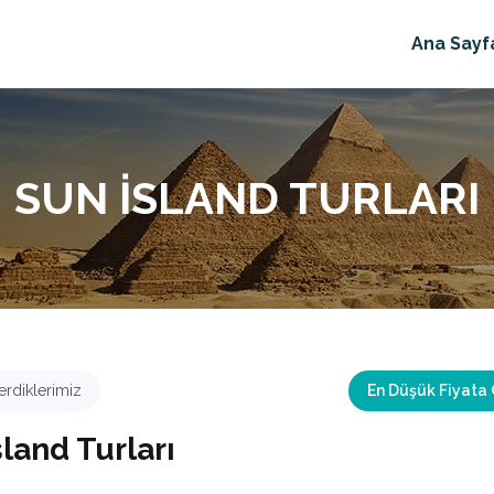
Ana Sayf
SUN ISLAND TURLARI
rdiklerimiz
En Düşük Fiyata
sland Turları