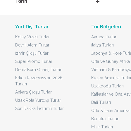
Tarih
Yurt Dışı Turlar
Tur Bölgeleri
Kolay Vizeli Turlar
Avrupa Turları
Devr-i Alem Turlar
İtalya Turları
İzmir Çıkışlı Turlar
Japonya & Kore Turla
Süper Promo Turlar
Orta ve Güney Afrika 
Deniz Kum Güneş Turları
Vietnam & Kamboçya 
Erken Rezervasyon 2026
Kuzey Amerika Turlar
Turları
Uzakdoğu Turları
Ankara Çıkışlı Turlar
Kafkaslar ve Orta Asy
Uzak Rota Yurtdışı Turlar
Bali Turları
Son Dakika İndirimli Turlar
Orta & Latin Amerika 
Benelüx Turları
Mısır Turları