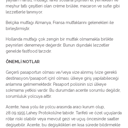
meşhur tatlı çeşitleri olan crème brûlée, macaron ve sufle gibi
lezzetlerle tanınıyor.
Belçika mutfağı Almanya, Fransa mutfaklarını gelenekleri ile
birleştirmiştir.
Hollanda mutfağı çok zengin bir mutfak olmamakla birlikte
peynirleri denemeye değerdir. Bunun dışındaki lezzetler
genelde fastfood tarzıdır.
ÖNEMLİ NOTLAR
Geçerli pasaportun olması ve/veya vize alınmış (vize gerekli
destinasyon/pasaport için) olması, ülkeye giriş yapılabileceği
anlamına gelmemektedir. Pasaport polisinin sizi ülkeye
sokmama yetkisi vardır. Bu durumdan acente sorumlu değildir,
sorumluluk yolcuya aittir.
Acente, hava yolu ile yolcu arasında aracı kurum olup,
28.09.1955 Lahey Protokolü’ne tabidir. Tarifeli ve özel uçuşlarda
rötar riski olabilir veya mevcut gezi ve uçuş öncesinde saatler
değişebilir. Acente, bu değişiklikleri en kısa sürede bildirmekle