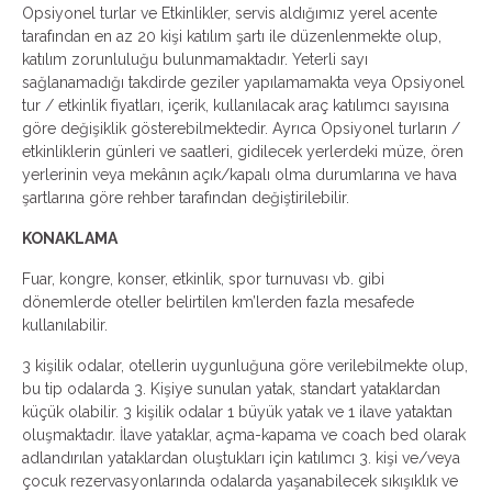
Opsiyonel turlar ve Etkinlikler, servis aldığımız yerel acente
tarafından en az 20 kişi katılım şartı ile düzenlenmekte olup,
katılım zorunluluğu bulunmamaktadır. Yeterli sayı
sağlanamadığı takdirde geziler yapılamamakta veya Opsiyonel
tur / etkinlik fiyatları, içerik, kullanılacak araç katılımcı sayısına
göre değişiklik gösterebilmektedir. Ayrıca Opsiyonel turların /
etkinliklerin günleri ve saatleri, gidilecek yerlerdeki müze, ören
yerlerinin veya mekânın açık/kapalı olma durumlarına ve hava
şartlarına göre rehber tarafından değiştirilebilir.
KONAKLAMA
Fuar, kongre, konser, etkinlik, spor turnuvası vb. gibi
dönemlerde oteller belirtilen km’lerden fazla mesafede
kullanılabilir.
3 kişilik odalar, otellerin uygunluğuna göre verilebilmekte olup,
bu tip odalarda 3. Kişiye sunulan yatak, standart yataklardan
küçük olabilir. 3 kişilik odalar 1 büyük yatak ve 1 ilave yataktan
oluşmaktadır. İlave yataklar, açma-kapama ve coach bed olarak
adlandırılan yataklardan oluştukları için katılımcı 3. kişi ve/veya
çocuk rezervasyonlarında odalarda yaşanabilecek sıkışıklık ve