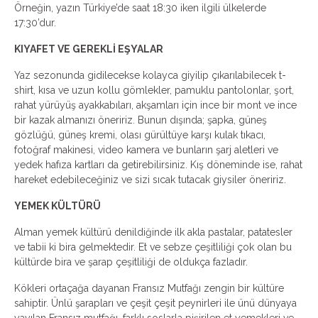
Örneğin, yazın Türkiye’de saat 18:30 iken ilgili ülkelerde
17:30’dur.
KIYAFET VE GEREKLİ EŞYALAR
Yaz sezonunda gidilecekse kolayca giyilip çıkarılabilecek t-
shirt, kısa ve uzun kollu gömlekler, pamuklu pantolonlar, şort,
rahat yürüyüş ayakkabıları, akşamları için ince bir mont ve ince
bir kazak almanızı öneririz. Bunun dışında; şapka, güneş
gözlüğü, güneş kremi, olası gürültüye karşı kulak tıkacı,
fotoğraf makinesi, video kamera ve bunların şarj aletleri ve
yedek hafıza kartları da getirebilirsiniz. Kış döneminde ise, rahat
hareket edebileceğiniz ve sizi sıcak tutacak giysiler öneririz.
YEMEK KÜLTÜRÜ
Alman yemek kültürü denildiğinde ilk akla pastalar, patatesler
ve tabii ki bira gelmektedir. Et ve sebze çeşitliliği çok olan bu
kültürde bira ve şarap çeşitliliği de oldukça fazladır.
Kökleri ortaçağa dayanan Fransız Mutfağı zengin bir kültüre
sahiptir. Ünlü şarapları ve çeşit çeşit peynirleri ile ünü dünyaya
yayılan Fransız mutfağı, farklı soslarla pişirilen et yemekleri ve