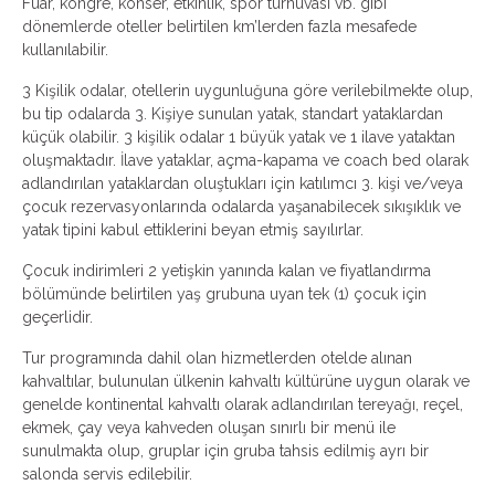
Fuar, kongre, konser, etkinlik, spor turnuvası vb. gibi
dönemlerde oteller belirtilen km’lerden fazla mesafede
kullanılabilir.
3 Kişilik odalar, otellerin uygunluğuna göre verilebilmekte olup,
bu tip odalarda 3. Kişiye sunulan yatak, standart yataklardan
küçük olabilir. 3 kişilik odalar 1 büyük yatak ve 1 ilave yataktan
oluşmaktadır. İlave yataklar, açma-kapama ve coach bed olarak
adlandırılan yataklardan oluştukları için katılımcı 3. kişi ve/veya
çocuk rezervasyonlarında odalarda yaşanabilecek sıkışıklık ve
yatak tipini kabul ettiklerini beyan etmiş sayılırlar.
Çocuk indirimleri 2 yetişkin yanında kalan ve fiyatlandırma
bölümünde belirtilen yaş grubuna uyan tek (1) çocuk için
geçerlidir.
Tur programında dahil olan hizmetlerden otelde alınan
kahvaltılar, bulunulan ülkenin kahvaltı kültürüne uygun olarak ve
genelde kontinental kahvaltı olarak adlandırılan tereyağı, reçel,
ekmek, çay veya kahveden oluşan sınırlı bir menü ile
sunulmakta olup, gruplar için gruba tahsis edilmiş ayrı bir
salonda servis edilebilir.