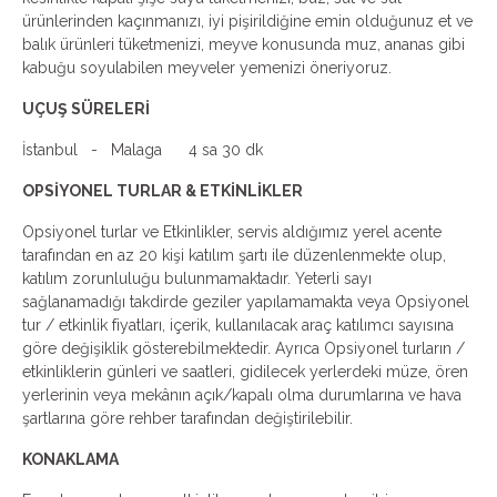
ürünlerinden kaçınmanızı, iyi pişirildiğine emin olduğunuz et ve
balık ürünleri tüketmenizi, meyve konusunda muz, ananas gibi
kabuğu soyulabilen meyveler yemenizi öneriyoruz.
UÇUŞ SÜRELERİ
İstanbul - Malaga 4 sa 30 dk
OPSİYONEL TURLAR & ETKİNLİKLER
Opsiyonel turlar ve Etkinlikler, servis aldığımız yerel acente
tarafından en az 20 kişi katılım şartı ile düzenlenmekte olup,
katılım zorunluluğu bulunmamaktadır. Yeterli sayı
sağlanamadığı takdirde geziler yapılamamakta veya Opsiyonel
tur / etkinlik fiyatları, içerik, kullanılacak araç katılımcı sayısına
göre değişiklik gösterebilmektedir. Ayrıca Opsiyonel turların /
etkinliklerin günleri ve saatleri, gidilecek yerlerdeki müze, ören
yerlerinin veya mekânın açık/kapalı olma durumlarına ve hava
şartlarına göre rehber tarafından değiştirilebilir.
KONAKLAMA