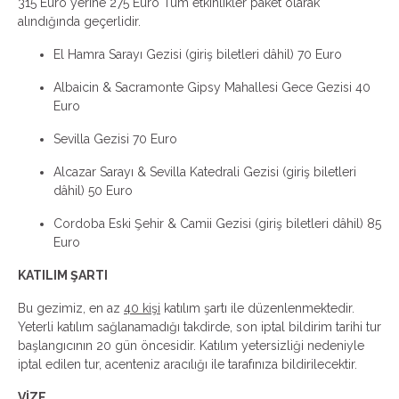
315 Euro yerine 275 Euro Tüm etkinlikler paket olarak
alındığında geçerlidir.
El Hamra Sarayı Gezisi (giriş biletleri dâhil) 70 Euro
Albaicin & Sacramonte Gipsy Mahallesi Gece Gezisi 40
Euro
Sevilla Gezisi 70 Euro
Alcazar Sarayı & Sevilla Katedrali Gezisi (giriş biletleri
dâhil) 50 Euro
Cordoba Eski Şehir & Camii Gezisi (giriş biletleri dâhil) 85
Euro
KATILIM ŞARTI
Bu gezimiz, en az
40 kişi
katılım şartı ile düzenlenmektedir.
Yeterli katılım sağlanamadığı takdirde, son iptal bildirim tarihi tur
başlangıcının 20 gün öncesidir. Katılım yetersizliği nedeniyle
iptal edilen tur, acenteniz aracılığı ile tarafınıza bildirilecektir.
VİZE