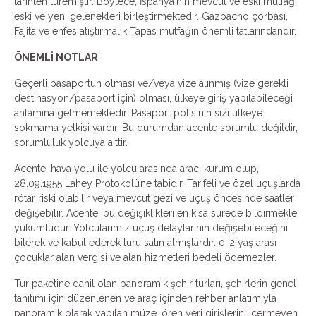
tarihten türemiştir. Böylece, İspanya'nın mevcut ve eski mutfağı,
eski ve yeni gelenekleri birleştirmektedir. Gazpacho çorbası,
Fajita ve enfes atıştırmalık Tapas mutfağın önemli tatlarındandır.
ÖNEMLİ NOTLAR
Geçerli pasaportun olması ve/veya vize alınmış (vize gerekli
destinasyon/pasaport için) olması, ülkeye giriş yapılabileceği
anlamına gelmemektedir. Pasaport polisinin sizi ülkeye
sokmama yetkisi vardır. Bu durumdan acente sorumlu değildir,
sorumluluk yolcuya aittir.
Acente, hava yolu ile yolcu arasında aracı kurum olup,
28.09.1955 Lahey Protokolü’ne tabidir. Tarifeli ve özel uçuşlarda
rötar riski olabilir veya mevcut gezi ve uçuş öncesinde saatler
değişebilir. Acente, bu değişiklikleri en kısa sürede bildirmekle
yükümlüdür. Yolcularımız uçuş detaylarının değişebileceğini
bilerek ve kabul ederek turu satın almışlardır. 0-2 yaş arası
çocuklar alan vergisi ve alan hizmetleri bedeli ödemezler.
Tur paketine dahil olan panoramik şehir turları, şehirlerin genel
tanıtımı için düzenlenen ve araç içinden rehber anlatımıyla
panoramik olarak yapılan müze, ören yeri girişlerini içermeyen