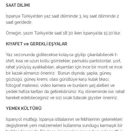
SAAT DİLİMİ
İspanya Türkiye’den yaz saat diliminde 3, kış saat diliminde 2
saat geridedir.
Örneğin, yazın Türkiye’de saat 18:30 iken İspanya’da 15:30’dur.
KIYAFET ve GEREKLİ EŞYALAR
Yaz sezonunda gidilecekse kolayca giyilip çıkarılabilecek t-
shirt, kısa ve uzun kollu gömlekler, pamuklu pantolonlar, şort,
rahat yürüyüş ayakkabıları, akşamları için ince bir mont ve ince
bir kazak almanızı öneririz. Bunun dışında; şapka, güneş
gözlüğü, güneş kremi, olası gürültüye karşı kulak tıkacı,
fotoğraf makinesi, video kamera ve bunların şarj aletleri ve
yedek hafıza kartları da getirebilirsiniz. Kış döneminde ise, rahat
hareket edebileceğiniz ve sizi sıcak tutacak giysiler öneririz.
YEMEK KÜLTÜRÜ
İspanyol mutfağı, İspanya istilalarının ve fetihlerinin gelenekleri
değiştirerek yeni malzemeleri kullanıma sunduğu karmaşık bir