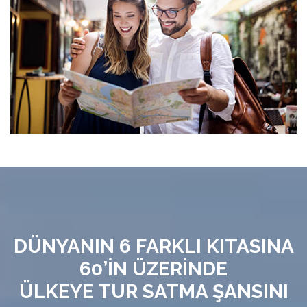
DÜNYANIN 6 FARKLI KITASINA
60’İN ÜZERİNDE
ÜLKEYE TUR SATMA ŞANSINI