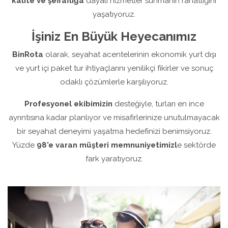
kalite ve şeffaflığa
dayalı hizmetler sunmanın rahatlığını
yaşatıyoruz.
İşiniz En Büyük Heyecanımız
BinRota
olarak, seyahat acentelerinin ekonomik yurt dışı
ve yurt içi paket tur ihtiyaçlarını yenilikçi fikirler ve sonuç
odaklı çözümlerle karşılıyoruz.
Profesyonel ekibimizin
desteğiyle, turları en ince
ayrıntısına kadar planlıyor ve misafirlerinize unutulmayacak
bir seyahat deneyimi yaşatma hedefinizi benimsiyoruz.
Yüzde
98’e varan müşteri memnuniyetimizl
e sektörde
fark yaratıyoruz.