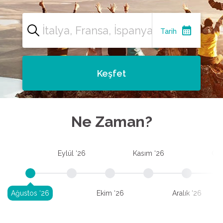
calendar_month
Tarih
Keşfet
Ne Zaman?
Eylül ‘26
Kasım ‘26
Oca
Ağustos ‘26
Ekim ‘26
Aralık ‘26