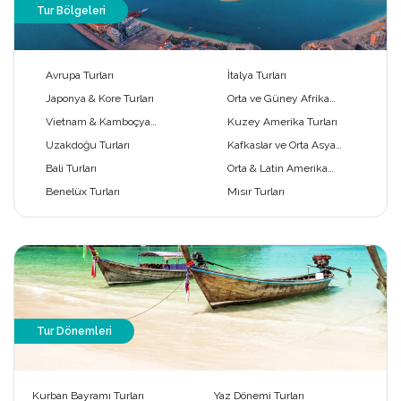
Tur Bölgeleri
Avrupa Turları
İtalya Turları
Japonya & Kore Turları
Orta ve Güney Afrika
Turları
Vietnam & Kamboçya
Kuzey Amerika Turları
Turları
Uzakdoğu Turları
Kafkaslar ve Orta Asya
Turları
Bali Turları
Orta & Latin Amerika
Turları
Benelüx Turları
Mısır Turları
Tur Dönemleri
Kurban Bayramı Turları
Yaz Dönemi Turları