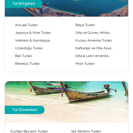
Tur Bölgeleri
Avrupa Turları
İtalya Turları
Japonya & Kore Turları
Orta ve Güney Afrika
Turları
Vietnam & Kamboçya
Kuzey Amerika Turları
Turları
Uzakdoğu Turları
Kafkaslar ve Orta Asya
Turları
Bali Turları
Orta & Latin Amerika
Turları
Benelüx Turları
Mısır Turları
Tur Dönemleri
Kurban Bayramı Turları
Yaz Dönemi Turları