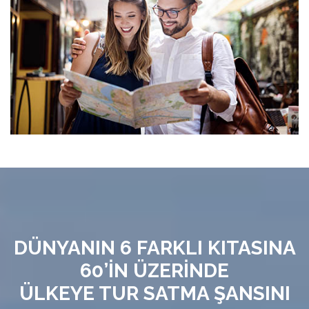
DÜNYANIN 6 FARKLI KITASINA
60’İN ÜZERİNDE
ÜLKEYE TUR SATMA ŞANSINI