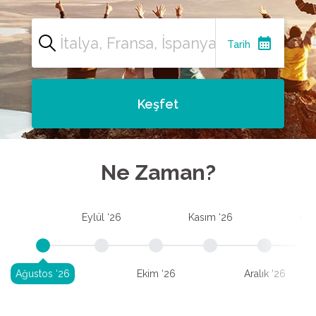
calendar_month
Tarih
Keşfet
Ne Zaman?
Eylül ‘26
Kasım ‘26
Oca
Ağustos ‘26
Ekim ‘26
Aralık ‘26