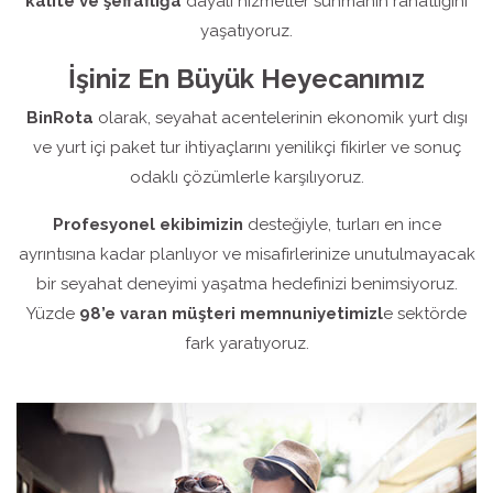
kalite ve şeffaflığa
dayalı hizmetler sunmanın rahatlığını
yaşatıyoruz.
İşiniz En Büyük Heyecanımız
BinRota
olarak, seyahat acentelerinin ekonomik yurt dışı
ve yurt içi paket tur ihtiyaçlarını yenilikçi fikirler ve sonuç
odaklı çözümlerle karşılıyoruz.
Profesyonel ekibimizin
desteğiyle, turları en ince
ayrıntısına kadar planlıyor ve misafirlerinize unutulmayacak
bir seyahat deneyimi yaşatma hedefinizi benimsiyoruz.
Yüzde
98’e varan müşteri memnuniyetimizl
e sektörde
fark yaratıyoruz.