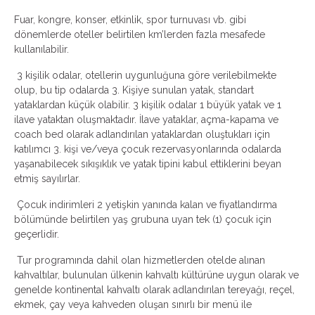
Fuar, kongre, konser, etkinlik, spor turnuvası vb. gibi
dönemlerde oteller belirtilen km’lerden fazla mesafede
kullanılabilir.
3 kişilik odalar, otellerin uygunluğuna göre verilebilmekte
olup, bu tip odalarda 3. Kişiye sunulan yatak, standart
yataklardan küçük olabilir. 3 kişilik odalar 1 büyük yatak ve 1
ilave yataktan oluşmaktadır. İlave yataklar, açma-kapama ve
coach bed olarak adlandırılan yataklardan oluştukları için
katılımcı 3. kişi ve/veya çocuk rezervasyonlarında odalarda
yaşanabilecek sıkışıklık ve yatak tipini kabul ettiklerini beyan
etmiş sayılırlar.
Çocuk indirimleri 2 yetişkin yanında kalan ve fiyatlandırma
bölümünde belirtilen yaş grubuna uyan tek (1) çocuk için
geçerlidir.
Tur programında dahil olan hizmetlerden otelde alınan
kahvaltılar, bulunulan ülkenin kahvaltı kültürüne uygun olarak ve
genelde kontinental kahvaltı olarak adlandırılan tereyağı, reçel,
ekmek, çay veya kahveden oluşan sınırlı bir menü ile