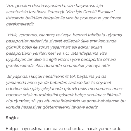
Vize gereken destinasyonlarda, vize başvurusu için
acentenizin tarafınıza ileteceği “Vize İçin Gerekli Evraklar”
listesinde belirtilen belgeler ile vize başvurusunun yapılması
gerekmektedir.
Yırtık, yıpranmış, ıslanmış ve/veya benzeri tahribata uğramış
pasaportlar nedeniyle ziyaret edilecek ülke sınır kapısında
gümrük polisi ile sorun yaşanmaması adına; anılan
pasaportların yenilenmesi ve T.C. vatandaşlarına vize
uygulayan bir ülke ise ilgili vizenin yeni pasaportta olması
gerekmektedir. Aksi durumda sorumluluk yolcuya aittir.
18 yaşından küçük misafirlerimiz tek başlarına ya da
yanlarında anne ya da babadan sadece biri ile seyahat
ederken ülke giriş-çıkışlarında görevli polis memurunca anne-
babanın ortak muvafakatini gösterir belge sorulması ihtimali
olduğundan; 18 yaş altı misafirlerimizin ve anne-babalarının bu
konuda hassasiyet göstermelerini tavsiye ederiz.
Sağlık
Bölgenin iyi restoranlarında ve otellerde alınacak yemeklerde,