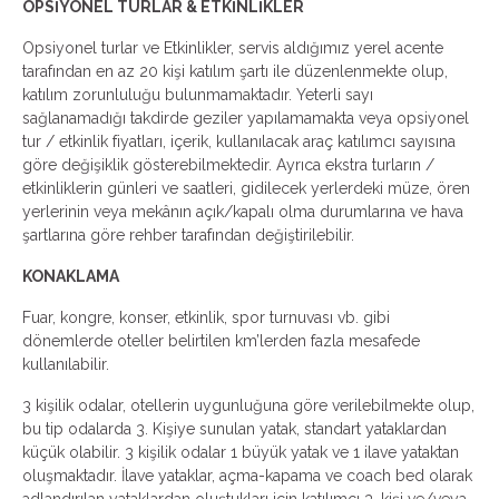
OPSİYONEL TURLAR & ETKİNLİKLER
Opsiyonel turlar ve Etkinlikler, servis aldığımız yerel acente
tarafından en az 20 kişi katılım şartı ile düzenlenmekte olup,
katılım zorunluluğu bulunmamaktadır. Yeterli sayı
sağlanamadığı takdirde geziler yapılamamakta veya opsiyonel
tur / etkinlik fiyatları, içerik, kullanılacak araç katılımcı sayısına
göre değişiklik gösterebilmektedir. Ayrıca ekstra turların /
etkinliklerin günleri ve saatleri, gidilecek yerlerdeki müze, ören
yerlerinin veya mekânın açık/kapalı olma durumlarına ve hava
şartlarına göre rehber tarafından değiştirilebilir.
KONAKLAMA
Fuar, kongre, konser, etkinlik, spor turnuvası vb. gibi
dönemlerde oteller belirtilen km’lerden fazla mesafede
kullanılabilir.
3 kişilik odalar, otellerin uygunluğuna göre verilebilmekte olup,
bu tip odalarda 3. Kişiye sunulan yatak, standart yataklardan
küçük olabilir. 3 kişilik odalar 1 büyük yatak ve 1 ilave yataktan
oluşmaktadır. İlave yataklar, açma-kapama ve coach bed olarak