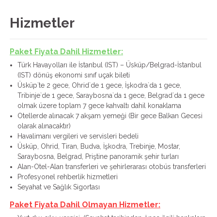
Hizmetler
Paket Fiyata Dahil Hizmetler:
Türk Havayolları ile İstanbul (IST) – Üsküp/Belgrad-İstanbul
(IST) dönüş ekonomi sınıf uçak bileti
Üsküp`te 2 gece, Ohrid`de 1 gece, İşkodra`da 1 gece,
Tribinje`de 1 gece, Saraybosna`da 1 gece, Belgrad`da 1 gece
olmak üzere toplam 7 gece kahvaltı dahil konaklama
Otellerde alınacak 7 akşam yemeği (Bir gece Balkan Gecesi
olarak alınacaktır)
Havalimanı vergileri ve servisleri bedeli
Üsküp, Ohrid, Tiran, Budva, İşkodra, Trebinje, Mostar,
Saraybosna, Belgrad, Priştine panoramik şehir turları
Alan-Otel-Alan transferleri ve şehirlerarası otobüs transferleri
Profesyonel rehberlik hizmetleri
Seyahat ve Sağlık Sigortası
Paket Fiyata Dahil Olmayan Hizmetler: