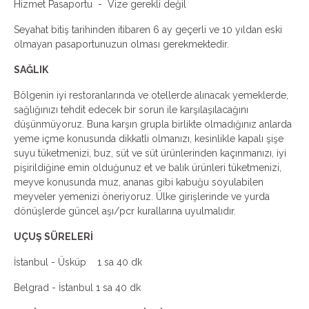
Hizmet Pasaportu - Vize gerekli değil
Seyahat bitiş tarihinden itibaren 6 ay geçerli ve 10 yıldan eski
olmayan pasaportunuzun olması gerekmektedir.
SAĞLIK
Bölgenin iyi restoranlarında ve otellerde alınacak yemeklerde,
sağlığınızı tehdit edecek bir sorun ile karşılaşılacağını
düşünmüyoruz. Buna karşın grupla birlikte olmadığınız anlarda
yeme içme konusunda dikkatli olmanızı, kesinlikle kapalı şişe
suyu tüketmenizi, buz, süt ve süt ürünlerinden kaçınmanızı, iyi
pişirildiğine emin olduğunuz et ve balık ürünleri tüketmenizi,
meyve konusunda muz, ananas gibi kabuğu soyulabilen
meyveler yemenizi öneriyoruz. Ülke girişlerinde ve yurda
dönüşlerde güncel aşı/pcr kurallarına uyulmalıdır.
UÇUŞ SÜRELERİ
İstanbul - Üsküp 1 sa 40 dk
Belgrad - İstanbul 1 sa 40 dk