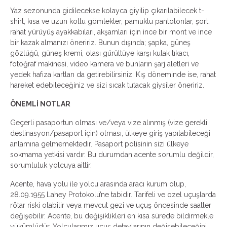
Yaz sezonunda gidilecekse kolayca giyilip çıkarılabilecek t-
shirt, kısa ve uzun kollu gömlekler, pamuklu pantolonlar, şort,
rahat yürüyüş ayakkabıları, akşamları için ince bir mont ve ince
bir kazak almanızı öneririz. Bunun dışında; şapka, güneş
gözlüğü, güneş kremi, olası gürültüye karşı kulak tıkacı,
fotoğraf makinesi, video kamera ve bunların şarj aletleri ve
yedek hafıza kartları da getirebilirsiniz. Kış döneminde ise, rahat
hareket edebileceğiniz ve sizi sıcak tutacak giysiler öneririz.
ÖNEMLİ NOTLAR
Geçerli pasaportun olması ve/veya vize alınmış (vize gerekli
destinasyon/pasaport için) olması, ülkeye giriş yapılabileceği
anlamına gelmemektedir. Pasaport polisinin sizi ülkeye
sokmama yetkisi vardır. Bu durumdan acente sorumlu değildir,
sorumluluk yolcuya aittir.
Acente, hava yolu ile yolcu arasında aracı kurum olup,
28.09.1955 Lahey Protokolü’ne tabidir. Tarifeli ve özel uçuşlarda
rötar riski olabilir veya mevcut gezi ve uçuş öncesinde saatler
değişebilir. Acente, bu değişiklikleri en kısa sürede bildirmekle
yükümlüdür. Yolcularımız uçuş detaylarının değişebileceğini