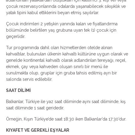
adlandırılan yataklardan oluştukları için katılımcı 3. kişi ve/veya
çocuk rezervasyonlarında odalarda yaşanabilecek sıkışıklık ve
yatak tipini kabul ettiklerini beyan etmiş sayılırlar.
Çocuk indirimleri 2 yetişkin yanında kalan ve fiyatlandırma
bölümünde belirtilen yaş grubuna uyan tek (1) çocuk için
geçerlidir.
Tur programında dahil olan hizmetlerden otelde alınan
kahvaltılar, bulunulan ülkenin kahvaltı kültürüne uygun olarak ve
genelde kontinental kahvaltı olarak adlandırılan tereyağı, reçel,
ekmek, çay veya kahveden oluşan sınırlı bir menü ile
sunulmakta olup, gruplar için gruba tahsis edilmiş ayrı bir
salonda servis edilebilir.
SAAT DİLİMİ
Balkanlar, Türkiye ile yaz saat diliminde aynı saat diliminde, kış
saat diliminde 1 saat geridedir.
Örneğin, Kışın Türkiye’de saat 18:30 iken Balkanlar’da 17:30’dur.
KIYAFET VE GEREKLİ EŞYALAR