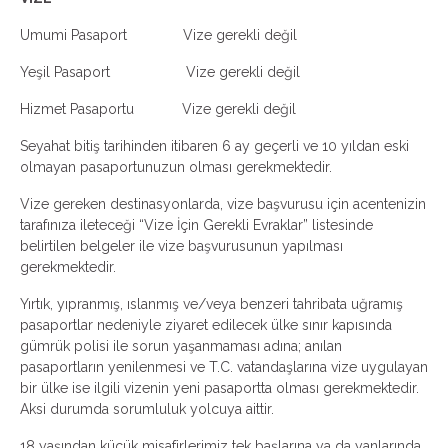
Umumi Pasaport Vize gerekli değil
Yeşil Pasaport Vize gerekli değil
Hizmet Pasaportu Vize gerekli değil
Seyahat bitiş tarihinden itibaren 6 ay geçerli ve 10 yıldan eski
olmayan pasaportunuzun olması gerekmektedir.
Vize gereken destinasyonlarda, vize başvurusu için acentenizin
tarafınıza ileteceği “Vize İçin Gerekli Evraklar” listesinde
belirtilen belgeler ile vize başvurusunun yapılması
gerekmektedir.
Yırtık, yıpranmış, ıslanmış ve/veya benzeri tahribata uğramış
pasaportlar nedeniyle ziyaret edilecek ülke sınır kapısında
gümrük polisi ile sorun yaşanmaması adına; anılan
pasaportların yenilenmesi ve T.C. vatandaşlarına vize uygulayan
bir ülke ise ilgili vizenin yeni pasaportta olması gerekmektedir.
Aksi durumda sorumluluk yolcuya aittir.
18 yaşından küçük misafirlerimiz tek başlarına ya da yanlarında