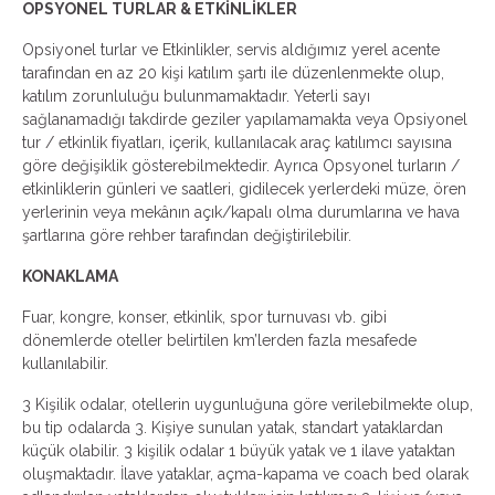
OPSYONEL TURLAR & ETKİNLİKLER
Opsiyonel turlar ve Etkinlikler, servis aldığımız yerel acente
tarafından en az 20 kişi katılım şartı ile düzenlenmekte olup,
katılım zorunluluğu bulunmamaktadır. Yeterli sayı
sağlanamadığı takdirde geziler yapılamamakta veya Opsiyonel
tur / etkinlik fiyatları, içerik, kullanılacak araç katılımcı sayısına
göre değişiklik gösterebilmektedir. Ayrıca Opsyonel turların /
etkinliklerin günleri ve saatleri, gidilecek yerlerdeki müze, ören
yerlerinin veya mekânın açık/kapalı olma durumlarına ve hava
şartlarına göre rehber tarafından değiştirilebilir.
KONAKLAMA
Fuar, kongre, konser, etkinlik, spor turnuvası vb. gibi
dönemlerde oteller belirtilen km’lerden fazla mesafede
kullanılabilir.
3 Kişilik odalar, otellerin uygunluğuna göre verilebilmekte olup,
bu tip odalarda 3. Kişiye sunulan yatak, standart yataklardan
küçük olabilir. 3 kişilik odalar 1 büyük yatak ve 1 ilave yataktan
oluşmaktadır. İlave yataklar, açma-kapama ve coach bed olarak