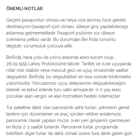
ÖNEMLİ NOTLAR
Geçerli pasaportun olması ve/veya vize alınmış (vize gerekli
destinasyon/pasaport için) olması, ülkeye giriş yapılabileceği
anlamına gelmemektedir. Pasaport polisinin sizi ülkeye
sokmama yetkisi vardır. Bu durumdan Bin Rota sorumlu
değildir, sorumluluk yolcuya aittir.
BinRota, hava yolu ile yolcu arasında aracı kurum olup,
28.09.1955 Lahey Protokolü’ne tabidir. Tarifeli ve özel uçuşlarda
rötar riski olabilir veya mevcut gezi ve uçuş öncesinde saatler
değişebilir. BinRota, bu değişiklikleri en kısa sürede bildirmekle
yükümlüdür. Yolcularımız uçuş detaylarının değişebileceğini
bilerek ve kabul ederek turu satın almışlardır. 0-2 yaş arası
çocuklar alan vergisi ve alan hizmetleri bedeli ödemezler
Tur paketine dahil olan panoramik şehir turları, şehirlerin genel
tanıtımı için düzenlenen ve araç içinden rehber anlatımıyla
panoramik olarak yapılan müze, ören yeri girişlerini içermeyen
en fazla 2-3 saatlik turlardır. Panoramik turlar, programda
belirtilen diğer turlar da dahil olmak üzere, tura denk gelen gün