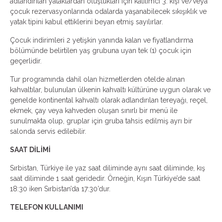
adlandırılan yataklardan oluştukları için katılımcı 3. kişi ve/veya
çocuk rezervasyonlarında odalarda yaşanabilecek sıkışıklık ve
yatak tipini kabul ettiklerini beyan etmiş sayılırlar.
Çocuk indirimleri 2 yetişkin yanında kalan ve fiyatlandırma
bölümünde belirtilen yaş grubuna uyan tek (1) çocuk için
geçerlidir.
Tur programında dahil olan hizmetlerden otelde alınan
kahvaltılar, bulunulan ülkenin kahvaltı kültürüne uygun olarak ve
genelde kontinental kahvaltı olarak adlandırılan tereyağı, reçel,
ekmek, çay veya kahveden oluşan sınırlı bir menü ile
sunulmakta olup, gruplar için gruba tahsis edilmiş ayrı bir
salonda servis edilebilir.
SAAT DİLİMİ
Sırbistan, Türkiye ile yaz saat diliminde aynı saat diliminde, kış
saat diliminde 1 saat geridedir. Örneğin, Kışın Türkiye’de saat
18:30 iken Sırbistan’da 17:30’dur.
TELEFON KULLANIMI