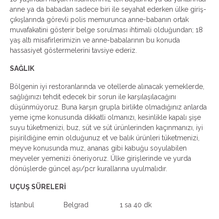
anne ya da babadan sadece biri ile seyahat ederken ülke giriş-
çıkışlarında görevli polis memurunca anne-babanın ortak
muvafakatini gösterir belge sorulması ihtimali olduğundan; 18
yaş altı misafirlerimizin ve anne-babalarının bu konuda
hassasiyet göstermelerini tavsiye ederiz.
SAĞLIK
Bölgenin iyi restoranlarında ve otellerde alınacak yemeklerde,
sağlığınızı tehdit edecek bir sorun ile karşılaşılacağını
düşünmüyoruz. Buna karşın grupla birlikte olmadığınız anlarda
yeme içme konusunda dikkatli olmanızı, kesinlikle kapalı şişe
suyu tüketmenizi, buz, süt ve süt ürünlerinden kaçınmanızı, iyi
pişirildiğine emin olduğunuz et ve balık ürünleri tüketmenizi,
meyve konusunda muz, ananas gibi kabuğu soyulabilen
meyveler yemenizi öneriyoruz. Ülke girişlerinde ve yurda
dönüşlerde güncel aşı/pcr kurallarına uyulmalıdır.
UÇUŞ SÜRELERİ
İstanbul Belgrad 1 sa 40 dk