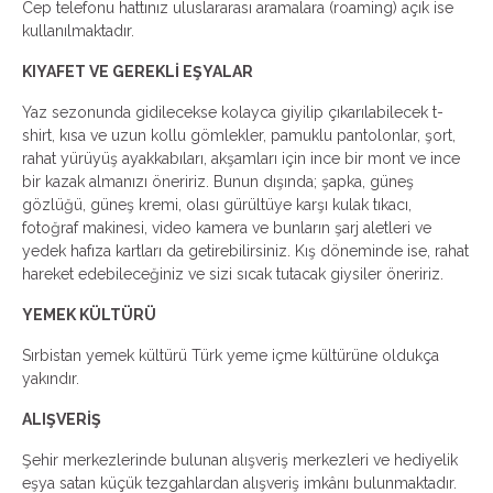
Cep telefonu hattınız uluslararası aramalara (roaming) açık ise
kullanılmaktadır.
KIYAFET VE GEREKLİ EŞYALAR
Yaz sezonunda gidilecekse kolayca giyilip çıkarılabilecek t-
shirt, kısa ve uzun kollu gömlekler, pamuklu pantolonlar, şort,
rahat yürüyüş ayakkabıları, akşamları için ince bir mont ve ince
bir kazak almanızı öneririz. Bunun dışında; şapka, güneş
gözlüğü, güneş kremi, olası gürültüye karşı kulak tıkacı,
fotoğraf makinesi, video kamera ve bunların şarj aletleri ve
yedek hafıza kartları da getirebilirsiniz. Kış döneminde ise, rahat
hareket edebileceğiniz ve sizi sıcak tutacak giysiler öneririz.
YEMEK KÜLTÜRÜ
Sırbistan yemek kültürü Türk yeme içme kültürüne oldukça
yakındır.
ALIŞVERİŞ
Şehir merkezlerinde bulunan alışveriş merkezleri ve hediyelik
eşya satan küçük tezgahlardan alışveriş imkânı bulunmaktadır.