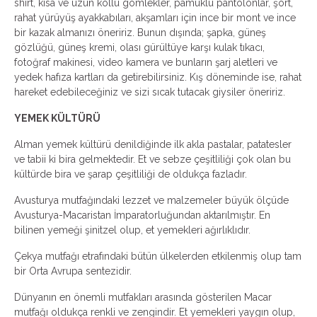
shirt, kısa ve uzun kollu gömlekler, pamuklu pantolonlar, şort,
rahat yürüyüş ayakkabıları, akşamları için ince bir mont ve ince
bir kazak almanızı öneririz. Bunun dışında; şapka, güneş
gözlüğü, güneş kremi, olası gürültüye karşı kulak tıkacı,
fotoğraf makinesi, video kamera ve bunların şarj aletleri ve
yedek hafıza kartları da getirebilirsiniz. Kış döneminde ise, rahat
hareket edebileceğiniz ve sizi sıcak tutacak giysiler öneririz.
YEMEK KÜLTÜRÜ
Alman yemek kültürü denildiğinde ilk akla pastalar, patatesler
ve tabii ki bira gelmektedir. Et ve sebze çeşitliliği çok olan bu
kültürde bira ve şarap çeşitliliği de oldukça fazladır.
Avusturya mutfağındaki lezzet ve malzemeler büyük ölçüde
Avusturya-Macaristan İmparatorluğundan aktarılmıştır. En
bilinen yemeği şinitzel olup, et yemekleri ağırlıklıdır.
Çekya mutfağı etrafındaki bütün ülkelerden etkilenmiş olup tam
bir Orta Avrupa sentezidir.
Dünyanın en önemli mutfakları arasında gösterilen Macar
mutfağı oldukça renkli ve zengindir. Et yemekleri yaygın olup,