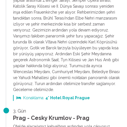
yapılar arasında Zwinger Sarayı, Semper Opera Binası,
Katolik Saray Kilisesi ve II. Dünya Savaşı sonrası yeniden
inşa edilen Frauenkirche yer alıyor. Rehberimizden şehri
tanıdıktan sonra, Brühl Terası’ndan Elbe Nehri manzarasını
izliyor ve şehir merkezinde kısa bir serbest zaman
veriyoruz. Gezimizin ardından yola devam ediyoruz.
Varışımızı takiben panaromik şehir turu yapacağız. Şehir
turunda İlk olarak Vltava Nehri üzerindeki Karl Köprüsü’nü
görüyor, Gotik ve Barok tarzıyla büyüleyen bu yapıda kısa
bir yürüyüş yapıyoruz. Ardından Eski Şehir Meydanına
geçerek Astronomik Saat, Tyn Kilisesi ve Jan Hus Anıtı gibi
yapılar hakkında bilgi alıyoruz. Turumuzda ayrıca
Wenceslas Meydanı, Cumhuriyet Meydanı, Belediye Binası
ve Yahudi Mahallesi gibi önemli noktaları panoramik olarak
görüyoruz. Turun ardından otelimize transfer sağlanıyor.
Geceleme otelimizde.
Konaklama:
4* Hotel Royal Prague
3. Gün
Prag - Cesky Krumlov - Prag
Otelde alacağımız kahvaltının ardından yola çıkıyoruz.