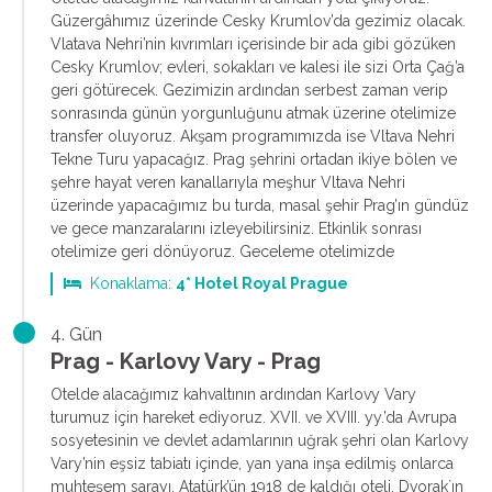
Güzergâhımız üzerinde Cesky Krumlov’da gezimiz olacak.
Vlatava Nehri’nin kıvrımları içerisinde bir ada gibi gözüken
Cesky Krumlov; evleri, sokakları ve kalesi ile sizi Orta Çağ’a
geri götürecek. Gezimizin ardından serbest zaman verip
sonrasında günün yorgunluğunu atmak üzerine otelimize
transfer oluyoruz. Akşam programımızda ise Vltava Nehri
Tekne Turu yapacağız. Prag şehrini ortadan ikiye bölen ve
şehre hayat veren kanallarıyla meşhur Vltava Nehri
üzerinde yapacağımız bu turda, masal şehir Prag’ın gündüz
ve gece manzaralarını izleyebilirsiniz. Etkinlik sonrası
otelimize geri dönüyoruz. Geceleme otelimizde
Konaklama:
4* Hotel Royal Prague
4. Gün
Prag - Karlovy Vary - Prag
Otelde alacağımız kahvaltının ardından Karlovy Vary
turumuz için hareket ediyoruz. XVII. ve XVIII. yy.’da Avrupa
sosyetesinin ve devlet adamlarının uğrak şehri olan Karlovy
Vary’nin eşsiz tabiatı içinde, yan yana inşa edilmiş onlarca
muhteşem sarayı, Atatürk’ün 1918 de kaldığı oteli, Dvorak`ın