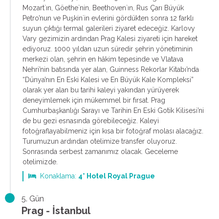
Mozart`ın, Göethe`nin, Beethoven`ın, Rus Çarı Büyük
Petro’nun ve Puşkin`in evlerini gördükten sonra 12 farklı
suyun çıktığı termal galerileri ziyaret edeceğiz. Karlovy
Vary gezimizin ardından Prag Kalesi ziyareti için hareket
ediyoruz. 1000 yıldan uzun süredir şehrin yönetiminin
merkezi olan, şehrin en hâkim tepesinde ve Vlatava
Nehri’nin batısında yer alan, Guinness Rekorlar Kitabı’nda
“Dünya’nın En Eski Kalesi ve En Büyük Kale Kompleksi”
olarak yer alan bu tarihi kaleyi yakından yürüyerek
deneyimlemek için mükemmel bir fırsat. Prag
Cumhurbaşkanlığı Sarayı ve Tarihin En Eski Gotik Kilisesi’ni
de bu gezi esnasında görebileceğiz. Kaleyi
fotoğraflayabilmeniz için kısa bir fotoğraf molası alacağız.
Turumuzun ardından otelimize transfer oluyoruz.
Sonrasında serbest zamanımız olacak. Geceleme
otelimizde.
Konaklama:
4* Hotel Royal Prague
5. Gün
Prag - İstanbul