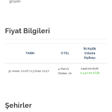
girişleri
Fiyat Bilgileri
İki Kişilik
TARİH
OTEL
Odada
İl
Kişibaşı
4 Yıldızlı
1.197,00 EUR
1.
30 Aralık 2026 | 03 Ocak 2027
1.147,00 EUR
1.1
Oteller, vb
Şehirler