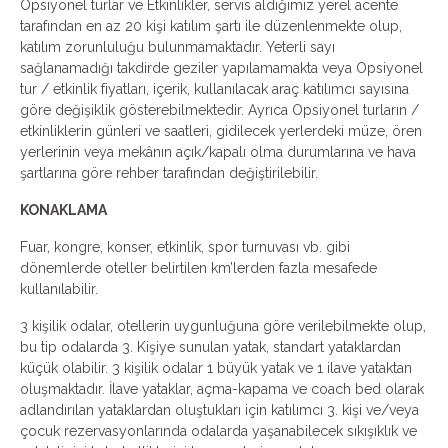
Opsiyonel turlar ve Etkinlikler, servis aldığımız yerel acente
tarafından en az 20 kişi katılım şartı ile düzenlenmekte olup,
katılım zorunluluğu bulunmamaktadır. Yeterli sayı
sağlanamadığı takdirde geziler yapılamamakta veya Opsiyonel
tur / etkinlik fiyatları, içerik, kullanılacak araç katılımcı sayısına
göre değişiklik gösterebilmektedir. Ayrıca Opsiyonel turların /
etkinliklerin günleri ve saatleri, gidilecek yerlerdeki müze, ören
yerlerinin veya mekânın açık/kapalı olma durumlarına ve hava
şartlarına göre rehber tarafından değiştirilebilir.
KONAKLAMA
Fuar, kongre, konser, etkinlik, spor turnuvası vb. gibi
dönemlerde oteller belirtilen km’lerden fazla mesafede
kullanılabilir.
3 kişilik odalar, otellerin uygunluğuna göre verilebilmekte olup,
bu tip odalarda 3. Kişiye sunulan yatak, standart yataklardan
küçük olabilir. 3 kişilik odalar 1 büyük yatak ve 1 ilave yataktan
oluşmaktadır. İlave yataklar, açma-kapama ve coach bed olarak
adlandırılan yataklardan oluştukları için katılımcı 3. kişi ve/veya
çocuk rezervasyonlarında odalarda yaşanabilecek sıkışıklık ve