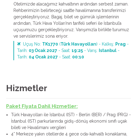
Otelimizde alacağımız kahvaltının ardından serbest zaman.
Rehberimizin belirteceği saatte havalimanına transferimizi
gerçekleştiriyoruz. Bagaj, bilet ve gümrük işlemlerinin
ardından, Türk Hava Yolları’nın tarifeli seferi ile İstanbul’a
uçuşumuzu gerçekleştiriyoruz. Varışımızla birlikte turumuz
ve servislerimiz sona eriyor.
Uçuş No:
TK1770
(
Türk Havayolları
) - Kalkış:
Prag
-
Tarih:
03 Ocak 2027
- Saat:
19:25
- Varış:
Istanbul
-
Tarih:
04 Ocak 2027
- Saat:
00:10
Hizmetler
Paket Fiyata Dahil Hizmetler:
Türk Havayolları ile İstanbul (IST) - Berlin (BER) / Prag (PRG) -
İstanbul (IST) parkurlarında gidiş-dönüş ekonomi sınıfı uçak
bileti ve Havalimanı vergileri
4* Merkeze yakın otellerde 4 gece oda-kahvaltı konaklama,