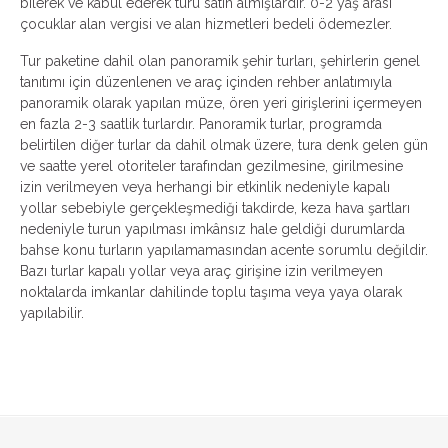
bilerek ve kabul ederek turu satın almışlardır. 0-2 yaş arası
çocuklar alan vergisi ve alan hizmetleri bedeli ödemezler.
Tur paketine dahil olan panoramik şehir turları, şehirlerin genel
tanıtımı için düzenlenen ve araç içinden rehber anlatımıyla
panoramik olarak yapılan müze, ören yeri girişlerini içermeyen
en fazla 2-3 saatlik turlardır. Panoramik turlar, programda
belirtilen diğer turlar da dahil olmak üzere, tura denk gelen gün
ve saatte yerel otoriteler tarafından gezilmesine, girilmesine
izin verilmeyen veya herhangi bir etkinlik nedeniyle kapalı
yollar sebebiyle gerçekleşmediği takdirde, keza hava şartları
nedeniyle turun yapılması imkânsız hale geldiği durumlarda
bahse konu turların yapılamamasından acente sorumlu değildir.
Bazı turlar kapalı yollar veya araç girişine izin verilmeyen
noktalarda imkanlar dahilinde toplu taşıma veya yaya olarak
yapılabilir.