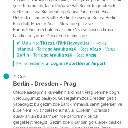
şehir turumuzda, tarihi Doğu ve Batı Berlin’de görülecek
yerler arasında Brandenburg Kapısı, Parlamento Binası,
Unter den Linden Straße, Berlin Televizyon Kulesi, Berlin
Katedrali, Müzeler Adası, Alexanderplatz ve
Kurfürstendamm bulunmaktadır. Gezi sonrası otelimize
hareket ediyoruz. Geceleme otelimizde.
Uçuş No:
TK1721
(
Türk Havayolları
) - Kalkış:
Istanbul
- Tarih:
30 Aralık 2026
- Saat:
08:40
- Varış:
Berlin
- Tarih:
30 Aralık 2026
- Saat:
09:35
Konaklama:
4* Logınn Hotel Berlin Airport
2. Gün
Berlin - Dresden - Prag
Otelde alacağımız kahvaltının ardından Prag şehrine doğru
yolculuğumuz başlıyor. Güzergahımızda Dresden gezisi
yapacağız; bu gezimizde Barok mimarisi, sanat galerileri ve
Elbe Nehri kıyısındaki konumuyla “Elbe’nin Floransa’sı”
olarak anılan bu zarif şehirde panoramik bir tur
gerçekleştireceğiz. Gezimizde dışarıdan görülecek başlıca