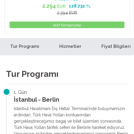
2.294
128.732
EUR
TL
2.394 EUR
Aktif Kampanyalar
Tur Programı
Hizmetler
Fiyat Bilgileri
Tur Programı
1. Gün
İstanbul - Berlin
İstanbul Havalimanı Dış Hatlar Terminali’nde buluşmamızın
ardından, Türk Hava Yolları kontuarından
gerçekleştireceğimiz bagaj ve bilet işlemleri sonrasında,
Türk Hava Yolları tarifeli seferi ile Berlin’e hareket ediyoruz.
Varışımızın ardından gerçekleştireceğimiz panoramik Berlin