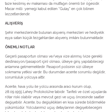
taze kesilmiş ev makarnası da mutfağın önemli bir öğesidir.
Macar milli yemeği kabul edilen “Gulaş” en çok bilinen
lezzetlerdendir.
ALIŞVERİŞ
Şehir merkezlerinde bulunan alışveriş merkezleri ve hediyelik
eşya satan küçük tezgahlardan alışveriş imkânı bulunmaktadır.
ÖNEMLİ NOTLAR
Geçerli pasaportun olması ve/veya vize alınmış (vize gerekli
destinasyon/pasaport için) olması, ülkeye giriş yapılabileceği
anlamına gelmemektedir. Pasaport polisinin sizi ülkeye
sokmama yetkisi vardır. Bu durumdan acente sorumlu değildir,
sorumluluk yolcuya aittir.
Acente, hava yolu ile yolcu arasında aracı kurum olup,
28.09.1955 Lahey Protokolü’ne tabidir. Tarifeli ve özel uçuşlarda
rötar riski olabilir veya mevcut gezi ve uçuş öncesinde saatler
değişebilir. Acente, bu değişiklikleri en kısa sürede bildirmekle
yükümlüdür. Yolcularımız uçuş detaylarının değişebileceğini