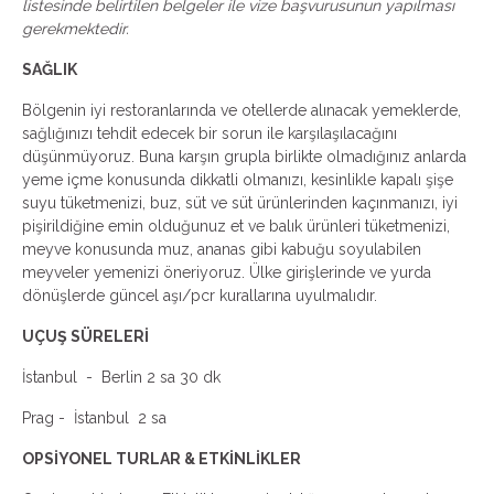
listesinde belirtilen belgeler ile vize başvurusunun yapılması
gerekmektedir.
SAĞLIK
Bölgenin iyi restoranlarında ve otellerde alınacak yemeklerde,
sağlığınızı tehdit edecek bir sorun ile karşılaşılacağını
düşünmüyoruz. Buna karşın grupla birlikte olmadığınız anlarda
yeme içme konusunda dikkatli olmanızı, kesinlikle kapalı şişe
suyu tüketmenizi, buz, süt ve süt ürünlerinden kaçınmanızı, iyi
pişirildiğine emin olduğunuz et ve balık ürünleri tüketmenizi,
meyve konusunda muz, ananas gibi kabuğu soyulabilen
meyveler yemenizi öneriyoruz. Ülke girişlerinde ve yurda
dönüşlerde güncel aşı/pcr kurallarına uyulmalıdır.
UÇUŞ SÜRELERİ
İstanbul - Berlin 2 sa 30 dk
Prag - İstanbul 2 sa
OPSİYONEL TURLAR & ETKİNLİKLER