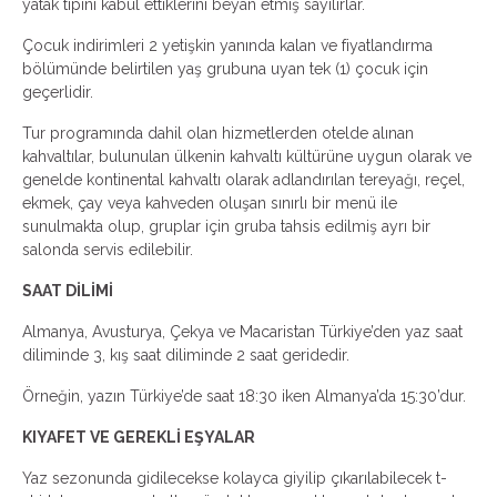
yatak tipini kabul ettiklerini beyan etmiş sayılırlar.
Çocuk indirimleri 2 yetişkin yanında kalan ve fiyatlandırma
bölümünde belirtilen yaş grubuna uyan tek (1) çocuk için
geçerlidir.
Tur programında dahil olan hizmetlerden otelde alınan
kahvaltılar, bulunulan ülkenin kahvaltı kültürüne uygun olarak ve
genelde kontinental kahvaltı olarak adlandırılan tereyağı, reçel,
ekmek, çay veya kahveden oluşan sınırlı bir menü ile
sunulmakta olup, gruplar için gruba tahsis edilmiş ayrı bir
salonda servis edilebilir.
SAAT DİLİMİ
Almanya, Avusturya, Çekya ve Macaristan Türkiye’den yaz saat
diliminde 3, kış saat diliminde 2 saat geridedir.
Örneğin, yazın Türkiye’de saat 18:30 iken Almanya’da 15:30’dur.
KIYAFET VE GEREKLİ EŞYALAR
Yaz sezonunda gidilecekse kolayca giyilip çıkarılabilecek t-