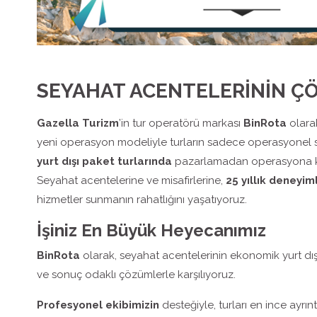
SEYAHAT ACENTELERİNİN Ç
Gazella Turizm
’in tur operatörü markası
BinRota
olara
yeni operasyon modeliyle turların sadece operasyonel 
yurt dışı paket turlarında
pazarlamadan operasyona kad
Seyahat acentelerine ve misafirlerine,
25 yıllık deneyim
hizmetler sunmanın rahatlığını yaşatıyoruz.
İşiniz En Büyük Heyecanımız
BinRota
olarak, seyahat acentelerinin ekonomik yurt dışı ve
ve sonuç odaklı çözümlerle karşılıyoruz.
Profesyonel ekibimizin
desteğiyle, turları en ince ayrınt