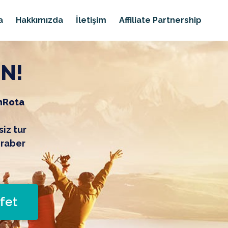
a
Hakkımızda
İletişim
Affiliate Partnership
İN!
nRota
siz tur
eraber
fet