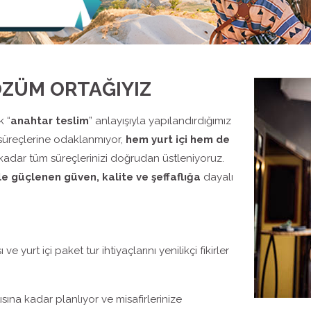
ÖZÜM ORTAĞIYIZ
k “
anahtar teslim
” anlayışıyla yapılandırdığımız
süreçlerine odaklanmıyor,
hem yurt içi hem de
ar tüm süreçlerinizi doğrudan üstleniyoruz.
le güçlenen güven, kalite ve şeffaflığa
dayalı
 yurt içi paket tur ihtiyaçlarını yenilikçi fikirler
ısına kadar planlıyor ve misafirlerinize