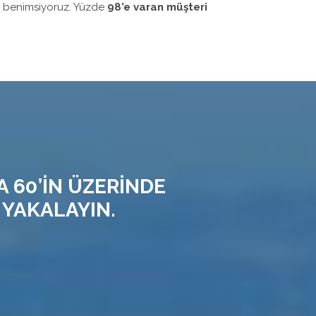
i benimsiyoruz. Yüzde
98’e varan müşteri
A 60’İN ÜZERİNDE
 YAKALAYIN.