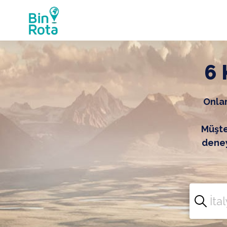
6 
Onlar
Müşter
deney