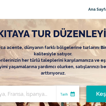
Ana Sayf
KITAYA TUR DÜZENLEY
ca acente, dünyanın farklı bölgelerine turlarını
Bi
kalitesiyle satıyor.
ilerinizin her türlü taleplerini karşılamanıza ve eş
imi yaşamalarına yardımcı olurken, satışlarınızı b
arttırıyoruz.
Keş
calendar_month
Tarih