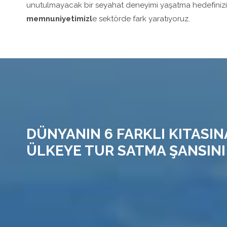
unutulmayacak bir seyahat deneyimi yaşatma hedefiniz
memnuniyetimizl
e sektörde fark yaratıyoruz.
DÜNYANIN 6 FARKLI KITASIN
ÜLKEYE TUR SATMA ŞANSINI