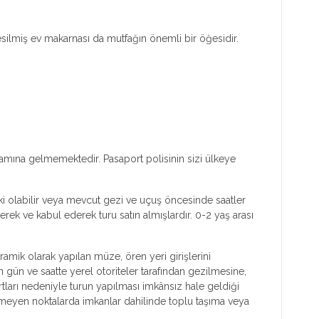
silmiş ev makarnası da mutfağın önemli bir öğesidir.
lamına gelmemektedir. Pasaport polisinin sizi ülkeye
ski olabilir veya mevcut gezi ve uçuş öncesinde saatler
rek ve kabul ederek turu satın almışlardır. 0-2 yaş arası
ramik olarak yapılan müze, ören yeri girişlerini
n gün ve saatte yerel otoriteler tarafından gezilmesine,
tları nedeniyle turun yapılması imkânsız hale geldiği
ilmeyen noktalarda imkanlar dahilinde toplu taşıma veya