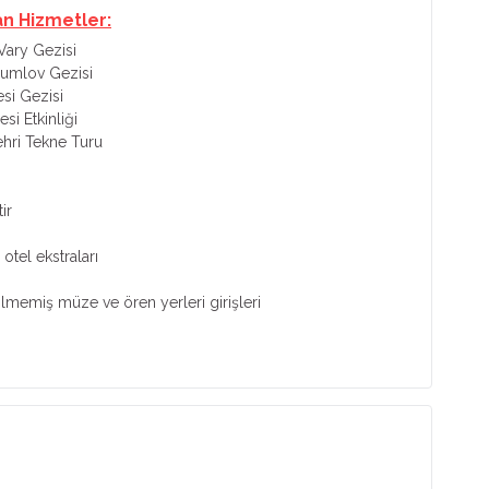
an Hizmetler:
Vary Gezisi
rumlov Gezisi
si Gezisi
i Etkinliği
ehri Tekne Turu
ir
otel ekstraları
tilmemiş müze ve ören yerleri girişleri