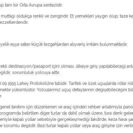
up tam bir Orta Avrupa sentezidir.
mutfağı oldukça renkli ve zengindir. Et yemekleri yaygın olup, taze ke
lezzetlerdendir.
yelik eşya satan küçük tezgahlardan alışveriş imkânı bulunmaktadır.
ekli destinasyon/pasaport için) olması, ülkeye giriş yapılabileceği an
ldir, sorumluluk yolcuya aittir.
.09.1955 Lahey Protokolü’ne tabidir. Tarifeli ve özel uçuşlarda rötar ri
irmekle yükümlüdür. Yolcularımız uçuş detaylarının değişebileceğini bile
r.
n genel tanıtımı için düzenlenen ve araç içinden rehber anlatımıyla pano
, programda belirtilen diğer turlar da dahil olmak üzere, tura denk gele
deniyle kapalı yollar sebebiyle gerçekleşmediği takdirde, keza hava şar
orumlu değildir. Bazı turlar kapalı yollar veya araç girişine izin ver