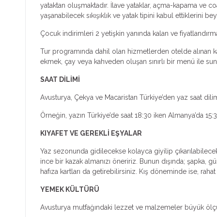
yataktan oluşmaktadır. İlave yataklar, açma-kapama ve coa
yaşanabilecek sıkışıklık ve yatak tipini kabul ettiklerini bey
Çocuk indirimleri 2 yetişkin yanında kalan ve fiyatlandır
Tur programında dahil olan hizmetlerden otelde alınan kah
ekmek, çay veya kahveden oluşan sınırlı bir menü ile sunul
SAAT DİLİMİ
Avusturya, Çekya ve Macaristan Türkiye’den yaz saat dilimi
Örneğin, yazın Türkiye’de saat 18:30 iken Almanya’da 15:3
KIYAFET VE GEREKLİ EŞYALAR
Yaz sezonunda gidilecekse kolayca giyilip çıkarılabilecek 
ince bir kazak almanızı öneririz. Bunun dışında; şapka, gü
hafıza kartları da getirebilirsiniz. Kış döneminde ise, raha
YEMEK KÜLTÜRÜ
Avusturya mutfağındaki lezzet ve malzemeler büyük ölçüde