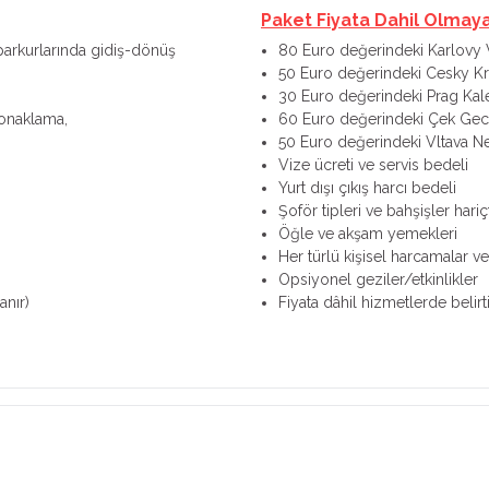
Paket Fiyata Dahil Olmay
 parkurlarında gidiş-dönüş
80 Euro değerindeki Karlovy 
50 Euro değerindeki Cesky K
30 Euro değerindeki Prag Kale
konaklama,
60 Euro değerindeki Çek Geces
50 Euro değerindeki Vltava N
Vize ücreti ve servis bedeli
Yurt dışı çıkış harcı bedeli
Şoför tipleri ve bahşişler hariçt
Öğle ve akşam yemekleri
Her türlü kişisel harcamalar ve 
Opsiyonel geziler/etkinlikler
anır)
Fiyata dâhil hizmetlerde belir