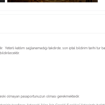
r. Yeterli katılım sağlanamadığı takdirde, son iptal bildirim tarihi tur b
ildirilecektir.
dan eski olmayan pasaportunuzun olması gerekmektedir.
izin tarafınıza ileteceği “Vize İçin Gerekli Evraklar” listesinde belir