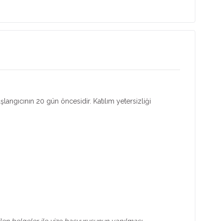
aşlangıcının 20 gün öncesidir. Katılım yetersizliği
tilen belgeler ile vize başvurusunun yapılması