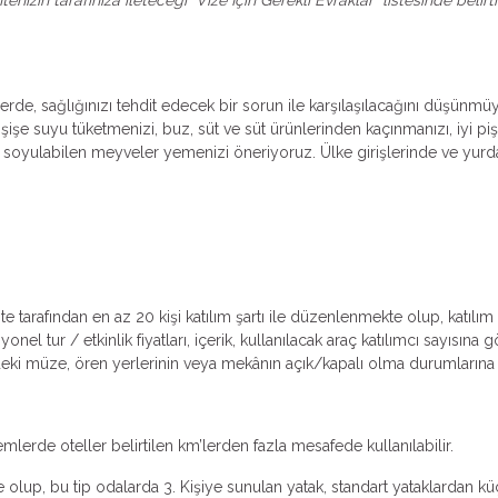
erde, sağlığınızı tehdit edecek bir sorun ile karşılaşılacağını düşünmü
işe suyu tüketmenizi, buz, süt ve süt ürünlerinden kaçınmanızı, iyi piş
oyulabilen meyveler yemenizi öneriyoruz. Ülke girişlerinde ve yurda 
ente tarafından en az 20 kişi katılım şartı ile düzenlenmekte olup, katıl
l tur / etkinlik fiyatları, içerik, kullanılacak araç katılımcı sayısına
lerdeki müze, ören yerlerinin veya mekânın açık/kapalı olma durumlarına v
emlerde oteller belirtilen km’lerden fazla mesafede kullanılabilir.
 olup, bu tip odalarda 3. Kişiye sunulan yatak, standart yataklardan küçü