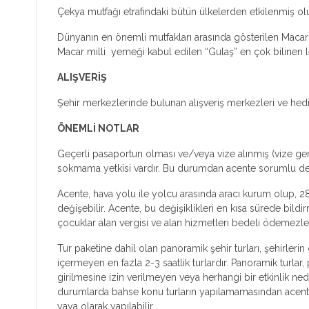
Çekya mutfağı etrafındaki bütün ülkelerden etkilenmiş ol
Dünyanın en önemli mutfakları arasında gösterilen Macar 
Macar milli yemeği kabul edilen “Gulaş” en çok bilinen 
ALIŞVERİŞ
Şehir merkezlerinde bulunan alışveriş merkezleri ve hedi
ÖNEMLİ NOTLAR
Geçerli pasaportun olması ve/veya vize alınmış (vize ger
sokmama yetkisi vardır. Bu durumdan acente sorumlu deği
Acente, hava yolu ile yolcu arasında aracı kurum olup, 28
değişebilir. Acente, bu değişiklikleri en kısa sürede bild
çocuklar alan vergisi ve alan hizmetleri bedeli ödemezle
Tur paketine dahil olan panoramik şehir turları, şehirleri
içermeyen en fazla 2-3 saatlik turlardır. Panoramik turlar
girilmesine izin verilmeyen veya herhangi bir etkinlik ne
durumlarda bahse konu turların yapılamamasından acente s
yaya olarak yapılabilir.