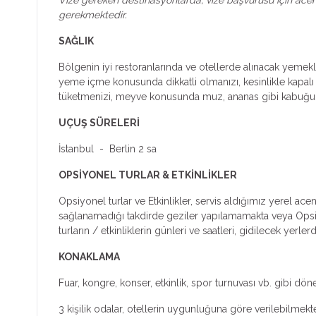
gerekmektedir.
SAĞLIK
Bölgenin iyi restoranlarında ve otellerde alınacak yemekl
yeme içme konusunda dikkatli olmanızı, kesinlikle kapalı ş
tüketmenizi, meyve konusunda muz, ananas gibi kabuğu s
UÇUŞ SÜRELERİ
İstanbul - Berlin 2 sa
OPSİYONEL TURLAR & ETKİNLİKLER
Opsiyonel turlar ve Etkinlikler, servis aldığımız yerel ac
sağlanamadığı takdirde geziler yapılamamakta veya Opsiyone
turların / etkinliklerin günleri ve saatleri, gidilecek yer
KONAKLAMA
Fuar, kongre, konser, etkinlik, spor turnuvası vb. gibi dön
3 kişilik odalar, otellerin uygunluğuna göre verilebilmekte