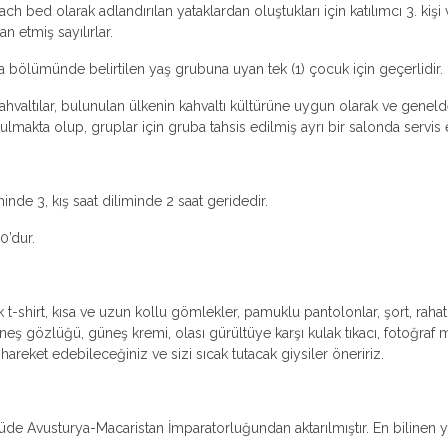
ch bed olarak adlandırılan yataklardan oluştukları için katılımcı 3. k
an etmiş sayılırlar.
ma bölümünde belirtilen yaş grubuna uyan tek (1) çocuk için geçerlidir.
valtılar, bulunulan ülkenin kahvaltı kültürüne uygun olarak ve genelde k
makta olup, gruplar için gruba tahsis edilmiş ayrı bir salonda servis ed
nde 3, kış saat diliminde 2 saat geridedir.
0’dur.
t-shirt, kısa ve uzun kollu gömlekler, pamuklu pantolonlar, şort, rahat
neş gözlüğü, güneş kremi, olası gürültüye karşı kulak tıkacı, fotoğraf 
t hareket edebileceğiniz ve sizi sıcak tutacak giysiler öneririz.
 Avusturya-Macaristan İmparatorluğundan aktarılmıştır. En bilinen yeme