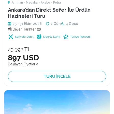
Amman - Madaba - Akabe - Petra
Ankara’dan Direkt Sefer İle Ürdün
Hazineleri Turu
25 - 31 Ekim 2026
7 Gün
4 Gece
Diğer Tarihler (2)
Kahvaltı Dahil
Sigorta Dahil
Türkçe Rehberli
43.592 TL
897 USD
Başlayan Fiyatlarla
TURU İNCELE