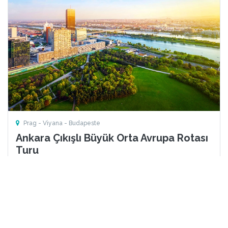
Prag - Viyana - Budapeste
Ankara Çıkışlı Büyük Orta Avrupa Rotası
Turu
23 - 30 Ağustos 2026
8 Gün
7 Gece
Diğer Tarihler (1)
23 Ağustos için Son 4 Kişi
50.426 TL
899 EUR