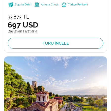
Sigorta Dahil
Ankara Çıkışlı
Türkçe Rehberli
33.873 TL
697 USD
Başlayan Fiyatlarla
TURU İNCELE