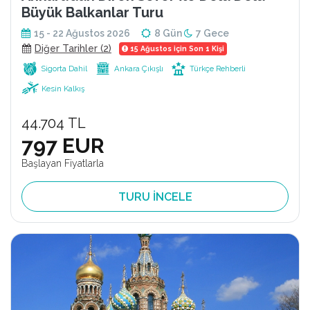
Büyük Balkanlar Turu
15 - 22 Ağustos 2026
8 Gün
7 Gece
Diğer Tarihler (2)
15 Ağustos için Son 1 Kişi
Sigorta Dahil
Ankara Çıkışlı
Türkçe Rehberli
Kesin Kalkış
44.704 TL
797 EUR
Başlayan Fiyatlarla
TURU İNCELE