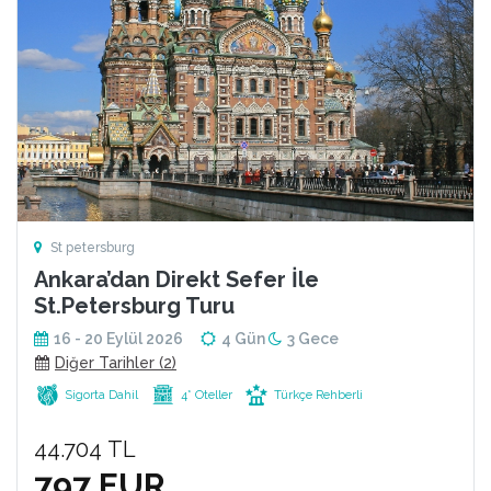
St petersburg
Ankara’dan Direkt Sefer İle
St.Petersburg Turu
16 - 20 Eylül 2026
4 Gün
3 Gece
Diğer Tarihler (2)
Sigorta Dahil
4* Oteller
Türkçe Rehberli
44.704 TL
797 EUR