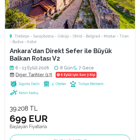
Trebinje - Saraybosna - Üsküp - Ohrid - Belgrad - Mostar - Tiran
- Budva - Kotor
Ankara'dan Direkt Sefer ile Büyük
Balkan Rotası V2
6 - 13 Eylül 2026
8 Gün
7 Gece
Diğer Tarihler (17)
6 Eylül için Son 3 Kişi
Sigorta Dahil
4* Oteller
Türkçe Rehberli
Kesin Kalkış
39.208 TL
699 EUR
Başlayan Fiyatlarla