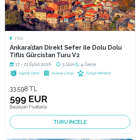
Tiflis
Ankara’dan Direkt Sefer ile Dolu Dolu
Tiflis Gürcistan Turu V2
17 - 21 Eylül 2026
5 Gün
4 Gece
Sigorta Dahil
Ankara Çıkışlı
Türkçe Rehberli
33.598 TL
599 EUR
Başlayan Fiyatlarla
TURU İNCELE