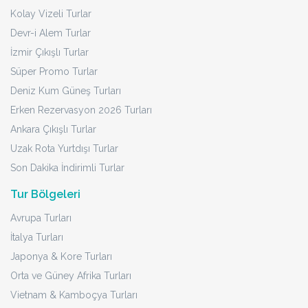
170.072 TL
3.497 USD
Başlayan Fiyatlarla
TURU İNCELE
Cape Town - Johannesburg - Zimbabwe
Dolu Dolu Güney Afrika & Botsvana &
Victoria Şelaleleri Turu Rotası
23 - 31 Ağustos 2026
9 Gün
7 Gece
Diğer Tarihler (2)
23 Ağustos için Son 5 Kişi
Sigorta Dahil
3 & 4 Yıldız Oteller
Türkçe Rehberli
Kesin Kalkış
174.935 TL
3.597 USD