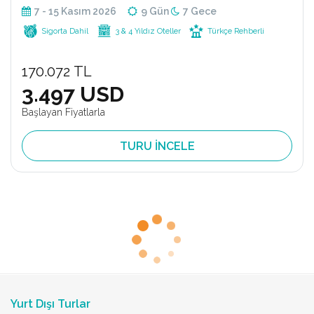
7 - 15 Kasım 2026
9 Gün
7 Gece
Sigorta Dahil
3 & 4 Yıldız Oteller
Türkçe Rehberli
170.072 TL
3.497 USD
Başlayan Fiyatlarla
TURU İNCELE
Cape Town - Johannesburg - Botswana - Zimbabwe
Dolu Dolu Güney Afrika & Botsvana &
Victoria Şelaleleri Turu Rotası V2
23 Ekim - 1 Kasım 2026
10 Gün
8 Gece
Diğer Tarihler (2)
Sigorta Dahil
3 & 4 Yıldız Oteller
Türkçe Rehberli