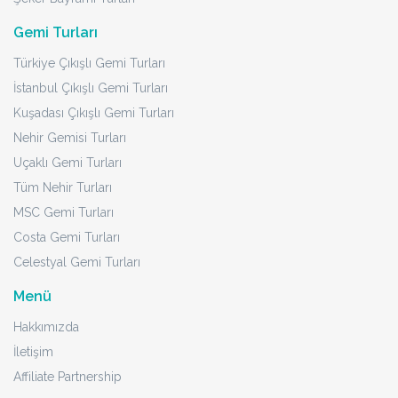
Erken Rezervasyon 2026 Turları
Ankara Çıkışlı Turlar
Uzak Rota Yurtdışı Turlar
Son Dakika İndirimli Turlar
Tur Bölgeleri
Avrupa Turları
İtalya Turları
Japonya & Kore Turları
Orta ve Güney Afrika Turları
Vietnam & Kamboçya Turları
Kuzey Amerika Turları
Uzakdoğu Turları
Kafkaslar ve Orta Asya Turları
Bali Turları
Orta & Latin Amerika Turları