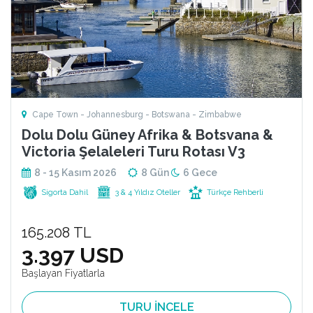
Cape Town - Johannesburg - Botswana - Zimbabwe
Dolu Dolu Güney Afrika & Botsvana &
Victoria Şelaleleri Turu Rotası V3
8 - 15 Kasım 2026
8 Gün
6 Gece
Sigorta Dahil
3 & 4 Yıldız Oteller
Türkçe Rehberli
165.208 TL
3.397 USD
Başlayan Fiyatlarla
TURU İNCELE