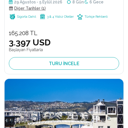
29 Ağustos - 5 Eylül 2026
8 Gün
6 Gece
Diğer Tarihler (1)
Sigorta Dahil
3 & 4 Yıldız Oteller
Türkçe Rehberli
165.208 TL
3.397 USD
Başlayan Fiyatlarla
TURU İNCELE