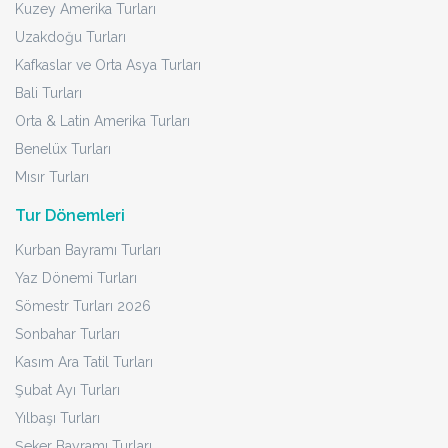
Başlayan Fiyatlarla
TURU İNCELE
Yurt Dışı Turlar
Kolay Vizeli Turlar
Devr-i Alem Turlar
İzmir Çıkışlı Turlar
Süper Promo Turlar
Deniz Kum Güneş Turları