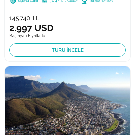
Sigorta Dahil
3 & 4 Yıldız Oteller
Türkçe Rehberli
145.740 TL
2.997 USD
Başlayan Fiyatlarla
TURU İNCELE