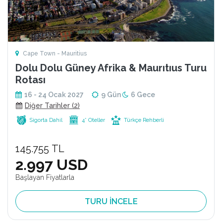
Cape Town - Mauritius
Dolu Dolu Güney Afrika & Maurıtıus Turu
Rotası
16 - 24 Ocak 2027
9 Gün
6 Gece
Diğer Tarihler (2)
Sigorta Dahil
4* Oteller
Türkçe Rehberli
145.755 TL
2.997 USD
Başlayan Fiyatlarla
TURU İNCELE