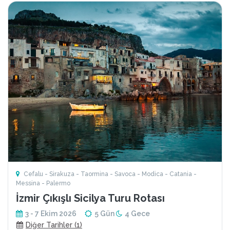
Cefalu - Sirakuza - Taormina - Savoca - Modica - Catania -
Messina - Palermo
İzmir Çıkışlı Sicilya Turu Rotası
3 - 7 Ekim 2026
5 Gün
4 Gece
Diğer Tarihler (1)