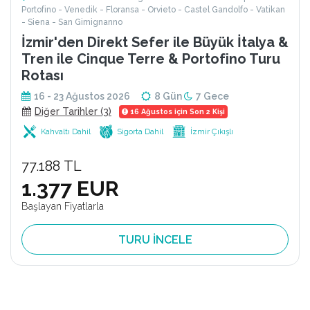
Portofino - Venedik - Floransa - Orvieto - Castel Gandolfo - Vatikan
- Siena - San Gimignanno
İzmir'den Direkt Sefer ile Büyük İtalya &
Tren ile Cinque Terre & Portofino Turu
Rotası
16 - 23 Ağustos 2026
8 Gün
7 Gece
Diğer Tarihler (3)
16 Ağustos için Son 2 Kişi
Kahvaltı Dahil
Sigorta Dahil
İzmir Çıkışlı
77.188 TL
1.377 EUR
Başlayan Fiyatlarla
TURU İNCELE