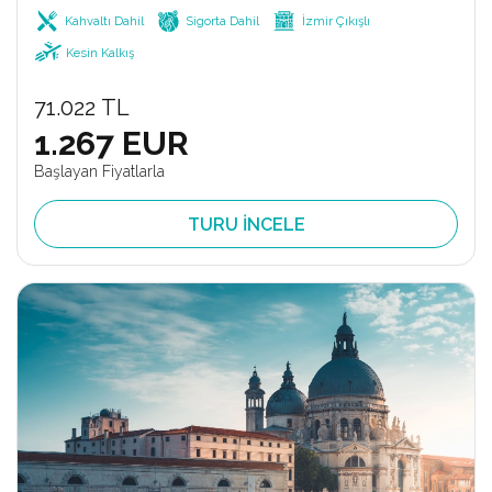
Kahvaltı Dahil
Sigorta Dahil
İzmir Çıkışlı
Kesin Kalkış
71.022 TL
1.267 EUR
Başlayan Fiyatlarla
TURU İNCELE