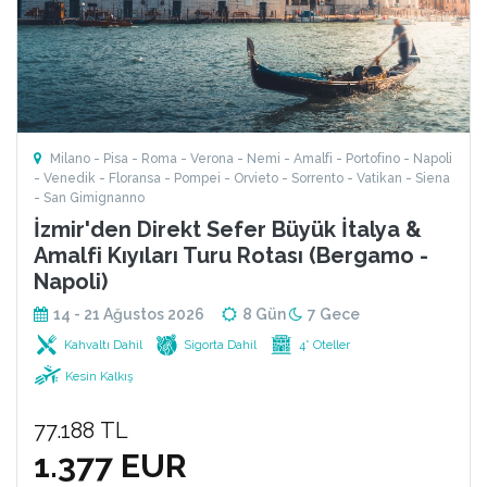
Milano - Pisa - Roma - Verona - Nemi - Amalfi - Portofino - Napoli
- Venedik - Floransa - Pompei - Orvieto - Sorrento - Vatikan - Siena
- San Gimignanno
İzmir'den Direkt Sefer Büyük İtalya &
Amalfi Kıyıları Turu Rotası (Bergamo -
Napoli)
14 - 21 Ağustos 2026
8 Gün
7 Gece
Kahvaltı Dahil
Sigorta Dahil
4* Oteller
Kesin Kalkış
77.188 TL
1.377 EUR