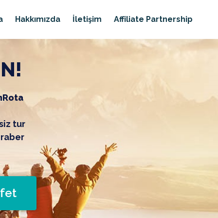
a
Hakkımızda
İletişim
Affiliate Partnership
İN!
nRota
siz tur
eraber
fet