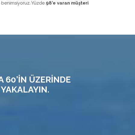
i benimsiyoruz. Yüzde
98’e varan müşteri
A 60’İN ÜZERİNDE
 YAKALAYIN.