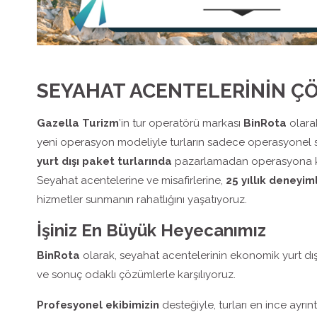
SEYAHAT ACENTELERİNİN Ç
Gazella Turizm
’in tur operatörü markası
BinRota
olara
yeni operasyon modeliyle turların sadece operasyonel 
yurt dışı paket turlarında
pazarlamadan operasyona kad
Seyahat acentelerine ve misafirlerine,
25 yıllık deneyim
hizmetler sunmanın rahatlığını yaşatıyoruz.
İşiniz En Büyük Heyecanımız
BinRota
olarak, seyahat acentelerinin ekonomik yurt dışı ve
ve sonuç odaklı çözümlerle karşılıyoruz.
Profesyonel ekibimizin
desteğiyle, turları en ince ayrınt