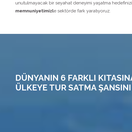
unutulmayacak bir seyahat deneyimi yaşatma hedefiniz
memnuniyetimizl
e sektörde fark yaratıyoruz.
DÜNYANIN 6 FARKLI KITASIN
ÜLKEYE TUR SATMA ŞANSINI