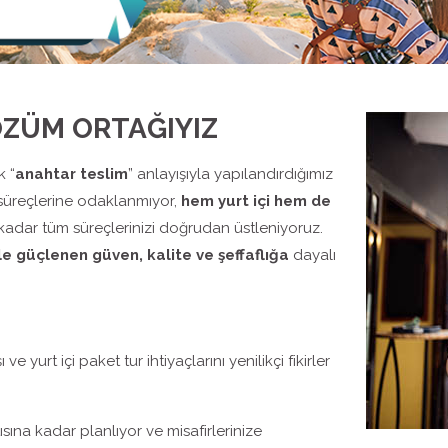
ÖZÜM ORTAĞIYIZ
k “
anahtar teslim
” anlayışıyla yapılandırdığımız
süreçlerine odaklanmıyor,
hem yurt içi hem de
ar tüm süreçlerinizi doğrudan üstleniyoruz.
le güçlenen güven, kalite ve şeffaflığa
dayalı
 yurt içi paket tur ihtiyaçlarını yenilikçi fikirler
ısına kadar planlıyor ve misafirlerinize