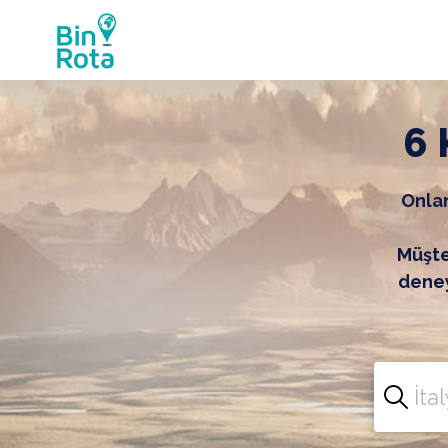
6 
Onlar
Müşter
deney