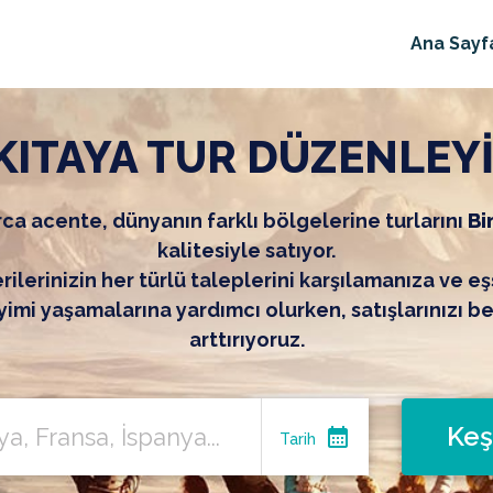
Ana Sayf
KITAYA TUR DÜZENLEY
ca acente, dünyanın farklı bölgelerine turlarını
Bi
kalitesiyle satıyor.
ilerinizin her türlü taleplerini karşılamanıza ve eş
imi yaşamalarına yardımcı olurken, satışlarınızı b
arttırıyoruz.
Keş
calendar_month
Tarih